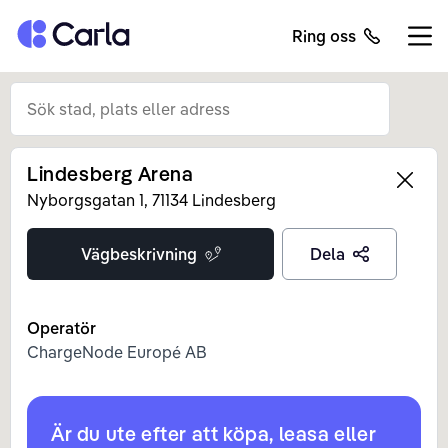
Tillbaka till startsidan
Ring oss
Öppn
Lindesberg Arena
Left
Nyborgsgatan
1
,
71134
Lindesberg
Vägbeskrivning
Dela
Operatör
ChargeNode Europé AB
Är du ute efter att köpa, leasa eller