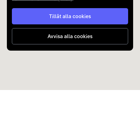
Tillåt alla cookies
Avvisa alla cookies
Upptäck Carla
Köp elbil och laddhybrid
Populära kategorier
Carla Partner Services
Sälj elbil