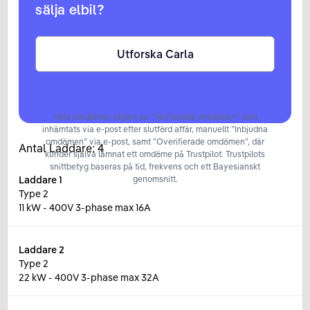
sälja elbil?
Utforska Carla
Våra omdömen utgörs av ”Verifierade omdömen” som
inhämtats via e-post efter slutförd affär, manuellt ”Inbjudna
omdömen” via e-post, samt ”Overifierade omdömen”, där
Antal Laddare:
4
kunder själva lämnat ett omdöme på Trustpilot. Trustpilots
snittbetyg baseras på tid, frekvens och ett Bayesianskt
Laddare
1
genomsnitt.
Type 2
11 kW - 400V 3-phase max 16A
Laddare
2
Type 2
22 kW - 400V 3-phase max 32A