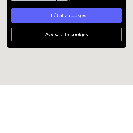
Tillåt alla cookies
Avvisa alla cookies
Upptäck Carla
Köp elbil och laddhybrid
Populära kategorier
Carla Partner Services
Sälj elbil