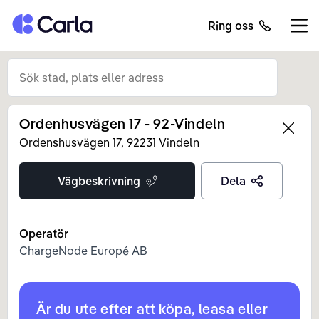
Tillbaka till startsidan
Ring oss
Öppn
Ordenhusvägen 17 - 92-Vindeln
Left
Ordenshusvägen
17
,
92231
Vindeln
Vägbeskrivning
Dela
Operatör
ChargeNode Europé AB
Är du ute efter att köpa, leasa eller