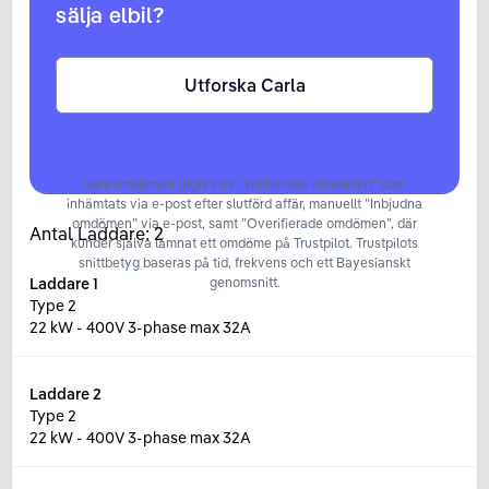
sälja elbil?
Utforska Carla
Våra omdömen utgörs av ”Verifierade omdömen” som
inhämtats via e-post efter slutförd affär, manuellt ”Inbjudna
omdömen” via e-post, samt ”Overifierade omdömen”, där
Antal Laddare:
2
kunder själva lämnat ett omdöme på Trustpilot. Trustpilots
snittbetyg baseras på tid, frekvens och ett Bayesianskt
Laddare
1
genomsnitt.
Type 2
22 kW - 400V 3-phase max 32A
Laddare
2
Type 2
22 kW - 400V 3-phase max 32A