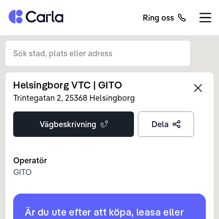
Tillbaka till startsidan
Ring oss
Öppn
Helsingborg VTC | GITO
Left
Trintegatan
2
,
25368
Helsingborg
Vägbeskrivning
Dela
Operatör
GITO
Är du ute efter att köpa, leasa eller