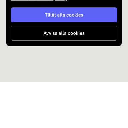
Tillåt alla cookies
Avvisa alla cookies
Upptäck Carla
Köp elbil och laddhybrid
Populära kategorier
Carla Partner Services
Sälj elbil