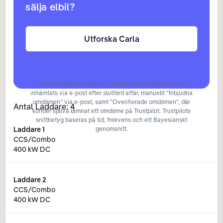
sälja elbil?
Utforska Carla
Våra omdömen utgörs av ”Verifierade omdömen” som
inhämtats via e-post efter slutförd affär, manuellt ”Inbjudna
omdömen” via e-post, samt ”Overifierade omdömen”, där
Antal Laddare:
4
kunder själva lämnat ett omdöme på Trustpilot. Trustpilots
snittbetyg baseras på tid, frekvens och ett Bayesianskt
Laddare
1
genomsnitt.
CCS/Combo
400 kW DC
Laddare
2
CCS/Combo
400 kW DC