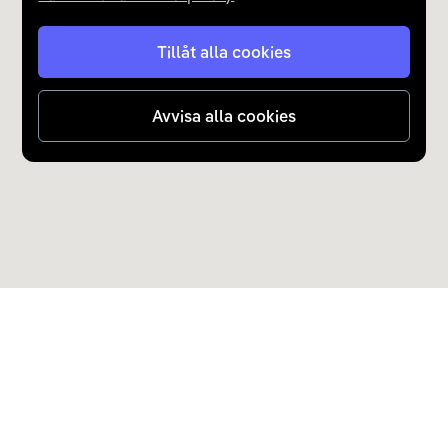
Tillåt alla cookies
Avvisa alla cookies
Upptäck Carla
Köp elbil och laddhybrid
Populära kategorier
Carla Partner Services
Sälj elbil