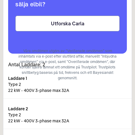
sälja elbil?
Utforska Carla
Våra omdömen utgörs av ”Verifierade omdömen” som
inhämtats via e-post efter slutförd affär, manuellt ”Inbjudna
omdömen” via e-post, samt ”Overifierade omdömen”, där
Antal Laddare:
2
kunder själva lämnat ett omdöme på Trustpilot. Trustpilots
snittbetyg baseras på tid, frekvens och ett Bayesianskt
Laddare
1
genomsnitt.
Type 2
22 kW - 400V 3-phase max 32A
Laddare
2
Type 2
22 kW - 400V 3-phase max 32A