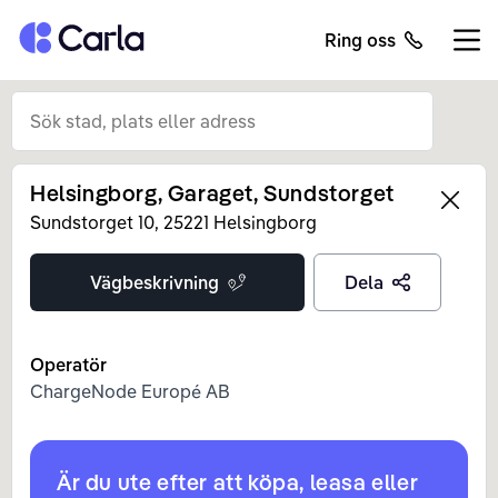
Tillbaka till startsidan
Ring oss
Öppn
Helsingborg, Garaget, Sundstorget
Left
Sundstorget
10
,
25221
Helsingborg
Vägbeskrivning
Dela
Operatör
ChargeNode Europé AB
Är du ute efter att köpa, leasa eller