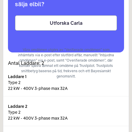
sälja elbil?
Utforska Carla
Våra omdömen utgörs av ”Verifierade omdömen” som
inhämtats via e-post efter slutförd affär, manuellt ”Inbjudna
omdömen” via e-post, samt ”Overifierade omdömen”, där
Antal Laddare:
2
kunder själva lämnat ett omdöme på Trustpilot. Trustpilots
snittbetyg baseras på tid, frekvens och ett Bayesianskt
Laddare
1
genomsnitt.
Type 2
22 kW - 400V 3-phase max 32A
Laddare
2
Type 2
22 kW - 400V 3-phase max 32A