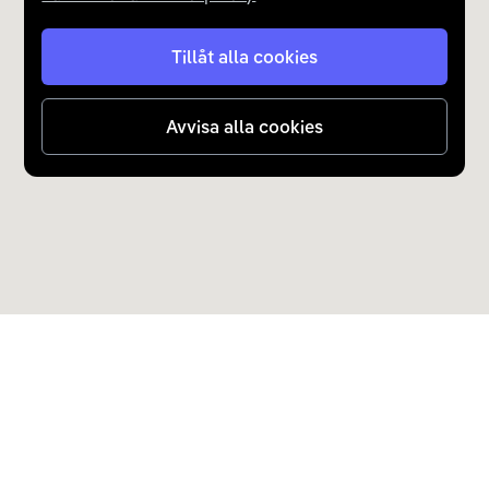
Tillåt alla cookies
Avvisa alla cookies
Upptäck Carla
Köp elbil och laddhybrid
Populära kategorier
Carla Partner Services
Sälj elbil