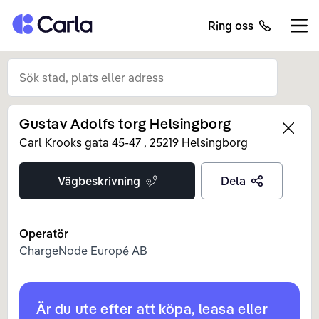
Tillbaka till startsidan
Ring oss
Öppn
Gustav Adolfs torg Helsingborg
Left
Carl Krooks gata 45-47
,
25219
Helsingborg
Vägbeskrivning
Dela
Operatör
ChargeNode Europé AB
Är du ute efter att köpa, leasa eller