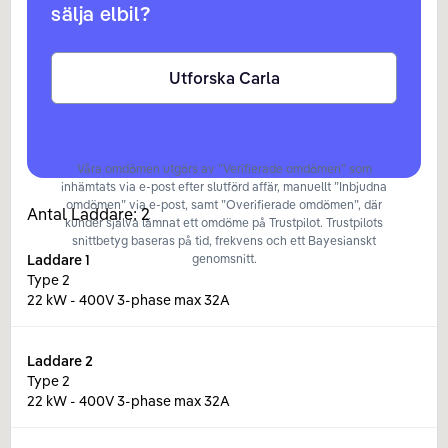
sälja elbil?
Utforska Carla
Våra omdömen utgörs av ”Verifierade omdömen” som
inhämtats via e-post efter slutförd affär, manuellt ”Inbjudna
omdömen” via e-post, samt ”Overifierade omdömen”, där
Antal Laddare:
2
kunder själva lämnat ett omdöme på Trustpilot. Trustpilots
snittbetyg baseras på tid, frekvens och ett Bayesianskt
Laddare
1
genomsnitt.
Type 2
22 kW - 400V 3-phase max 32A
Laddare
2
Type 2
22 kW - 400V 3-phase max 32A