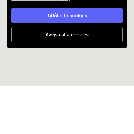
Tillåt alla cookies
Avvisa alla cookies
Upptäck Carla
Köp elbil och laddhybrid
Populära kategorier
Carla Partner Services
Sälj elbil