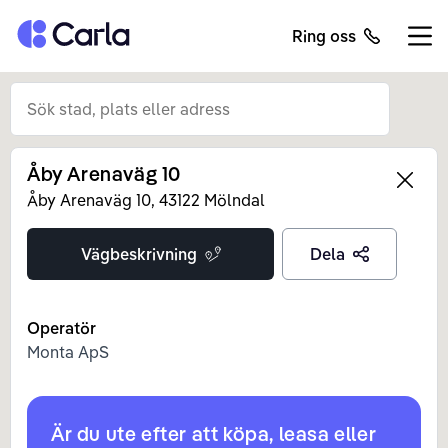
Tillbaka till startsidan
Ring oss
Öppn
Åby Arenaväg 10
Left
Åby Arenaväg
10
,
43122
Mölndal
Vägbeskrivning
Dela
Operatör
Monta ApS
Är du ute efter att köpa, leasa eller