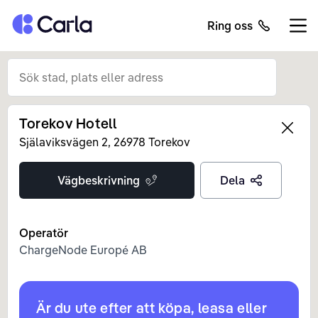
Tillbaka till startsidan
Ring oss
Öppn
Torekov Hotell
Left
Själaviksvägen
2
,
26978
Torekov
Vägbeskrivning
Dela
Operatör
ChargeNode Europé AB
Är du ute efter att köpa, leasa eller