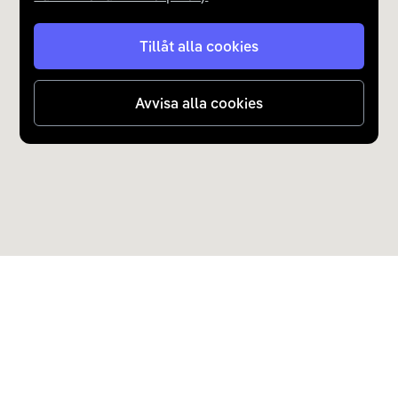
Tillåt alla cookies
Avvisa alla cookies
Upptäck Carla
Köp elbil och laddhybrid
Populära kategorier
Carla Partner Services
Sälj elbil