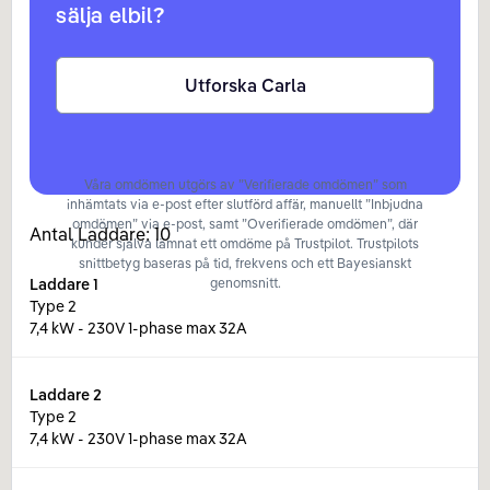
sälja elbil?
Utforska Carla
Våra omdömen utgörs av ”Verifierade omdömen” som
inhämtats via e-post efter slutförd affär, manuellt ”Inbjudna
omdömen” via e-post, samt ”Overifierade omdömen”, där
Antal Laddare:
10
kunder själva lämnat ett omdöme på Trustpilot. Trustpilots
snittbetyg baseras på tid, frekvens och ett Bayesianskt
Laddare
1
genomsnitt.
Type 2
7,4 kW - 230V 1-phase max 32A
Laddare
2
Type 2
7,4 kW - 230V 1-phase max 32A