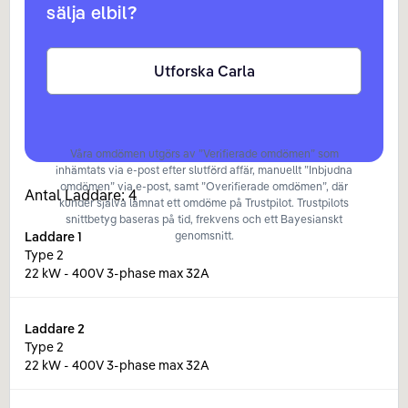
sälja elbil?
Utforska Carla
Våra omdömen utgörs av ”Verifierade omdömen” som
inhämtats via e-post efter slutförd affär, manuellt ”Inbjudna
omdömen” via e-post, samt ”Overifierade omdömen”, där
Antal Laddare:
4
kunder själva lämnat ett omdöme på Trustpilot. Trustpilots
snittbetyg baseras på tid, frekvens och ett Bayesianskt
Laddare
1
genomsnitt.
Type 2
22 kW - 400V 3-phase max 32A
Laddare
2
Type 2
22 kW - 400V 3-phase max 32A