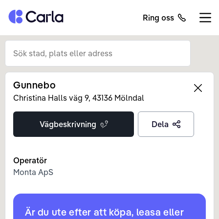
Tillbaka till startsidan
Ring oss
Öppn
Gunnebo
Left
Christina Halls väg
9
,
43136
Mölndal
Vägbeskrivning
Dela
Operatör
Monta ApS
Är du ute efter att köpa, leasa eller