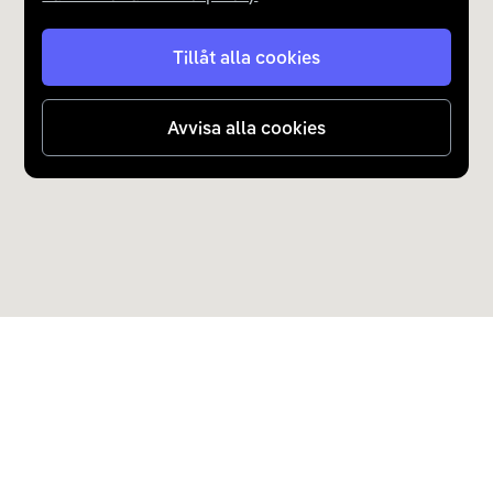
Tillåt alla cookies
Avvisa alla cookies
Upptäck Carla
Köp elbil och laddhybrid
Populära kategorier
Carla Partner Services
Sälj elbil