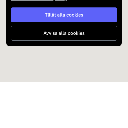
Tillåt alla cookies
Avvisa alla cookies
Upptäck Carla
Köp elbil och laddhybrid
Populära kategorier
Carla Partner Services
Sälj elbil