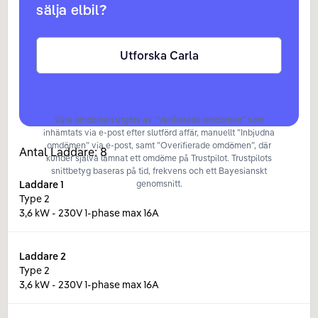
sälja elbil?
Utforska Carla
Våra omdömen utgörs av ”Verifierade omdömen” som
inhämtats via e-post efter slutförd affär, manuellt ”Inbjudna
omdömen” via e-post, samt ”Overifierade omdömen”, där
Antal Laddare:
8
kunder själva lämnat ett omdöme på Trustpilot. Trustpilots
snittbetyg baseras på tid, frekvens och ett Bayesianskt
Laddare
1
genomsnitt.
Type 2
3,6 kW - 230V 1-phase max 16A
Laddare
2
Type 2
3,6 kW - 230V 1-phase max 16A