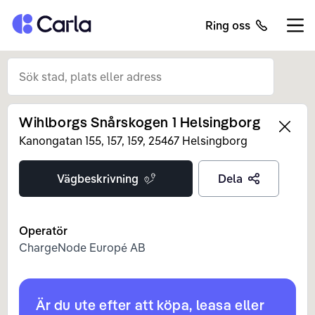
Tillbaka till startsidan
Ring oss
Öppn
Wihlborgs Snårskogen 1 Helsingborg
Left
Kanongatan 155, 157,
159
,
25467
Helsingborg
Vägbeskrivning
Dela
Operatör
ChargeNode Europé AB
Är du ute efter att köpa, leasa eller