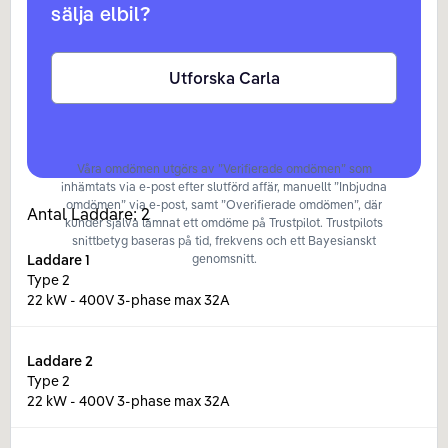
sälja elbil?
Utforska Carla
Våra omdömen utgörs av ”Verifierade omdömen” som
inhämtats via e-post efter slutförd affär, manuellt ”Inbjudna
omdömen” via e-post, samt ”Overifierade omdömen”, där
Antal Laddare:
2
kunder själva lämnat ett omdöme på Trustpilot. Trustpilots
snittbetyg baseras på tid, frekvens och ett Bayesianskt
Laddare
1
genomsnitt.
Type 2
22 kW - 400V 3-phase max 32A
Laddare
2
Type 2
22 kW - 400V 3-phase max 32A