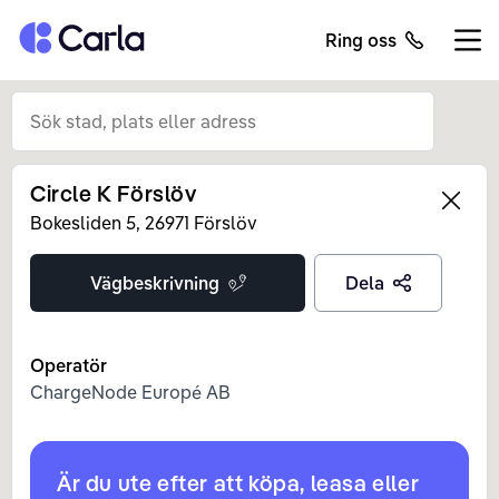
Tillbaka till startsidan
Ring oss
Öppn
Circle K Förslöv
Left
Bokesliden
5
,
26971
Förslöv
Vägbeskrivning
Dela
Operatör
ChargeNode Europé AB
Är du ute efter att köpa, leasa eller