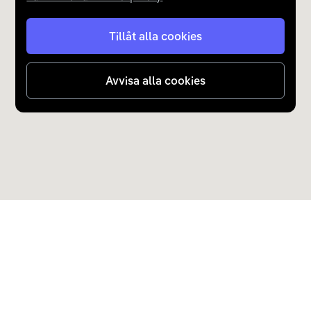
Tillåt alla cookies
Avvisa alla cookies
Upptäck Carla
Köp elbil och laddhybrid
Populära kategorier
Carla Partner Services
Sälj elbil