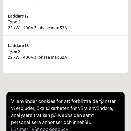
Laddare
12
Type 2
22 kW - 400V 3-phase max 32A
Laddare
13
Type 2
22 kW - 400V 3-phase max 32A
Laddare
14
Type 2
22 kW - 400V 3-phase max 32A
Vi använder cookies för att förbättra de tjänster
Laddare
15
vi erbjuder, öka säkerheten för våra användare,
Type 2
analysera trafiken på webbsidan samt
22 kW - 400V 3-phase max 32A
personalisera annonser och innehåll.
Läs mer i vår cookiepolicy