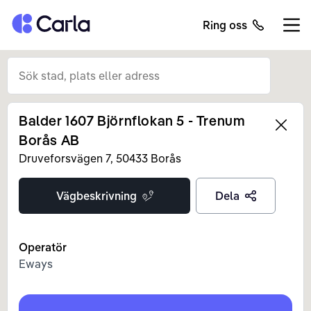
Tillbaka till startsidan
Ring oss
Öppn
Balder 1607 Björnflokan 5 - Trenum
Left
Borås AB
Druveforsvägen
7
,
50433
Borås
Vägbeskrivning
Dela
Operatör
Eways