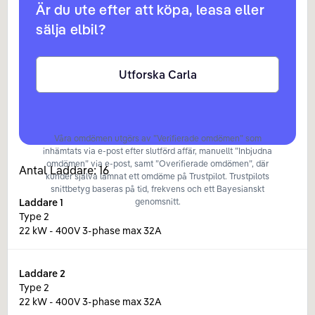
Är du ute efter att köpa, leasa eller
sälja elbil?
Utforska Carla
Våra omdömen utgörs av ”Verifierade omdömen” som
inhämtats via e-post efter slutförd affär, manuellt ”Inbjudna
omdömen” via e-post, samt ”Overifierade omdömen”, där
Antal Laddare:
16
kunder själva lämnat ett omdöme på Trustpilot. Trustpilots
snittbetyg baseras på tid, frekvens och ett Bayesianskt
Laddare
1
genomsnitt.
Type 2
22 kW - 400V 3-phase max 32A
Laddare
2
Type 2
22 kW - 400V 3-phase max 32A