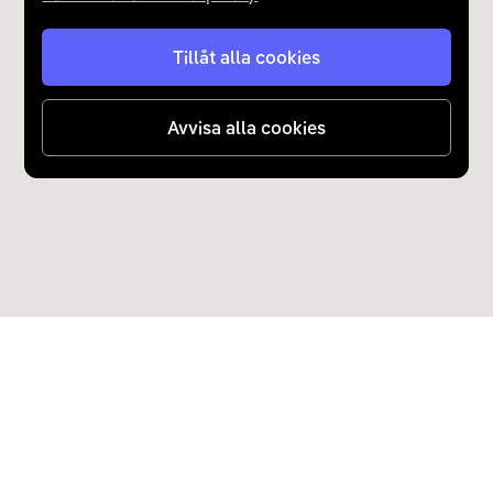
Laddare
16
Type 2
Tillåt alla cookies
22 kW - 400V 3-phase max 32A
Avvisa alla cookies
Upptäck Carla
Köp elbil och laddhybrid
Populära kategorier
Carla Partner Services
Sälj elbil