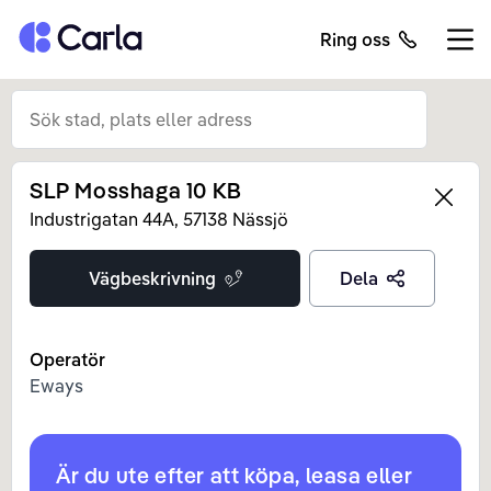
Tillbaka till startsidan
Ring oss
Öppn
SLP Mosshaga 10 KB
Left
Industrigatan
44A
,
57138
Nässjö
Vägbeskrivning
Dela
Operatör
Eways
Är du ute efter att köpa, leasa eller