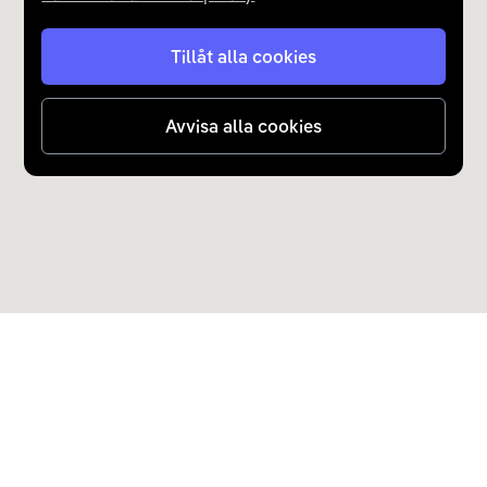
Tillåt alla cookies
Avvisa alla cookies
Upptäck Carla
Köp elbil och laddhybrid
Populära kategorier
Carla Partner Services
Sälj elbil