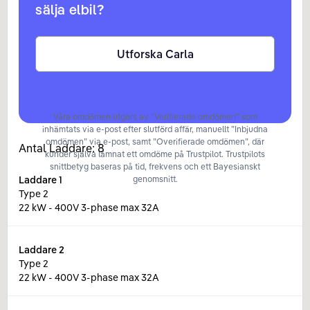
sälja elbil?
Utforska Carla
Våra omdömen utgörs av ”Verifierade omdömen” som
inhämtats via e-post efter slutförd affär, manuellt ”Inbjudna
omdömen” via e-post, samt ”Overifierade omdömen”, där
Antal Laddare:
8
kunder själva lämnat ett omdöme på Trustpilot. Trustpilots
snittbetyg baseras på tid, frekvens och ett Bayesianskt
Laddare
1
genomsnitt.
Type 2
22 kW - 400V 3-phase max 32A
Laddare
2
Type 2
22 kW - 400V 3-phase max 32A