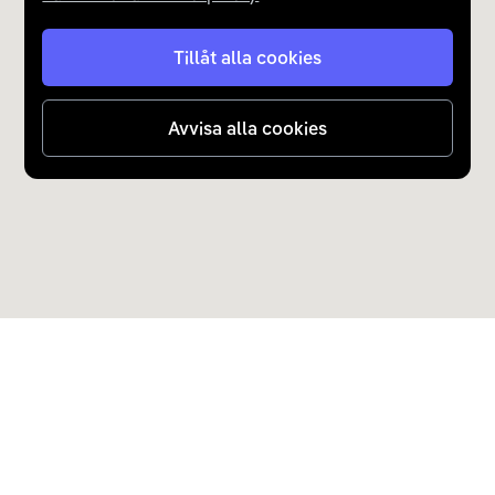
Tillåt alla cookies
Avvisa alla cookies
Upptäck Carla
Köp elbil och laddhybrid
Populära kategorier
Carla Partner Services
Sälj elbil