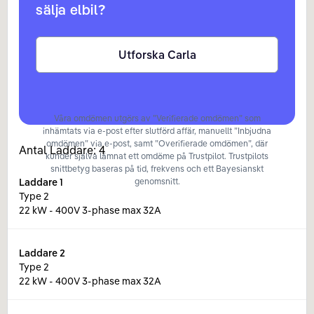
sälja elbil?
Utforska Carla
Våra omdömen utgörs av ”Verifierade omdömen” som
inhämtats via e-post efter slutförd affär, manuellt ”Inbjudna
omdömen” via e-post, samt ”Overifierade omdömen”, där
Antal Laddare:
4
kunder själva lämnat ett omdöme på Trustpilot. Trustpilots
snittbetyg baseras på tid, frekvens och ett Bayesianskt
Laddare
1
genomsnitt.
Type 2
22 kW - 400V 3-phase max 32A
Laddare
2
Type 2
22 kW - 400V 3-phase max 32A