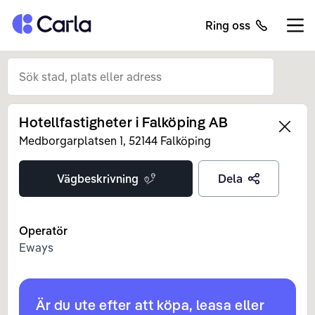
Tillbaka till startsidan
Ring oss
Öppn
Hotellfastigheter i Falköping AB
Left
Medborgarplatsen
1
,
52144
Falköping
Vägbeskrivning
Dela
Operatör
Eways
Är du ute efter att köpa, leasa eller