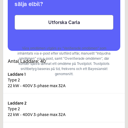
sälja elbil?
Utforska Carla
Våra omdömen utgörs av ”Verifierade omdömen” som
inhämtats via e-post efter slutförd affär, manuellt ”Inbjudna
omdömen” via e-post, samt ”Overifierade omdömen”, där
Antal Laddare:
40
kunder själva lämnat ett omdöme på Trustpilot. Trustpilots
snittbetyg baseras på tid, frekvens och ett Bayesianskt
Laddare
1
genomsnitt.
Type 2
22 kW - 400V 3-phase max 32A
Laddare
2
Type 2
22 kW - 400V 3-phase max 32A