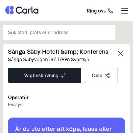
Tillbaka till startsidan
Ring oss
Öppn
Sånga Säby Hotell &amp; Konferens
Left
Sånga Säbyvägen
187
,
17996
Svartsjö
Vägbeskrivning
Dela
Operatör
Eways
Är du ute efter att köpa, leasa eller