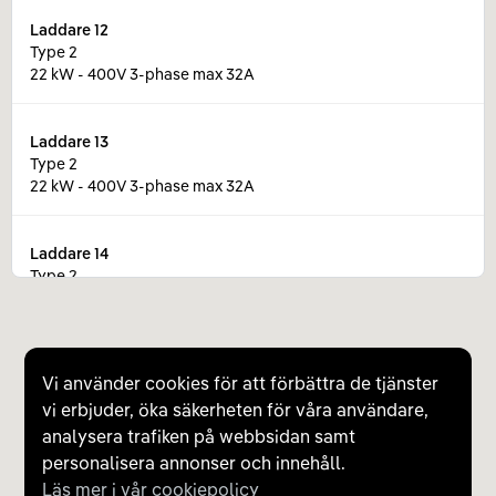
Laddare
12
Type 2
22 kW - 400V 3-phase max 32A
Laddare
13
Type 2
22 kW - 400V 3-phase max 32A
Laddare
14
Type 2
22 kW - 400V 3-phase max 32A
Laddare
15
Vi använder cookies för att förbättra de tjänster
Type 2
vi erbjuder, öka säkerheten för våra användare,
22 kW - 400V 3-phase max 32A
analysera trafiken på webbsidan samt
personalisera annonser och innehåll.
Laddare
16
Läs mer i vår cookiepolicy