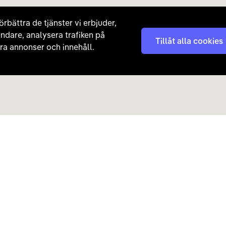
örbättra de tjänster vi erbjuder,
ndare, analysera trafiken på
Tillåt alla cookies
a annonser och innehåll.
Kontakta oss
Nyhetsbrev
08 - 792 01 01
Få nyheter, tips och erb
laddhybrider direkt till di
hej@carla.se
Chatta
E-postadress
Har du redan köpt bil och har
Läs mer om hur Carla ha
frågor? Kontakta vår
kundtjänst direkt.