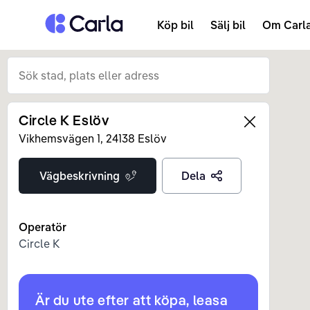
Tillbaka till startsidan
Köp bil
Sälj bil
Om Carl
Circle K Eslöv
Left
Vikhemsvägen
1
,
24138
Eslöv
Vägbeskrivning
Dela
Operatör
Circle K
Är du ute efter att köpa, leasa