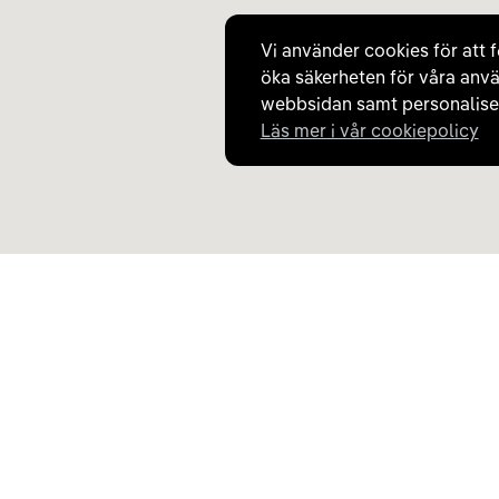
Vi använder cookies för att f
öka säkerheten för våra anvä
webbsidan samt personaliser
Läs mer i vår cookiepolicy
Upptäck Carla
Om Carla
Köp elbil och laddhybrid
Så fungerar Carla
Populära kategorier
Frågor och svar
Carla Partner Services
Om oss
Sälj elbil
Magasinet
Byt till elbil
Jobba på Carla
Laddkarta