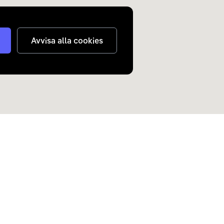
Avvisa alla cookies
judanden om elbilar och
n inkorg.
Skicka
nterar
dina personuppgifter