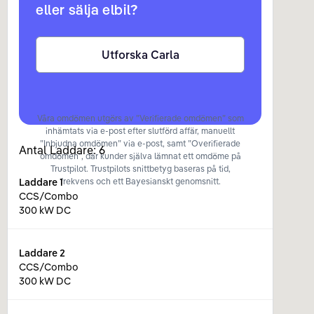
eller sälja elbil?
Utforska Carla
Våra omdömen utgörs av ”Verifierade omdömen” som
inhämtats via e-post efter slutförd affär, manuellt
”Inbjudna omdömen” via e-post, samt ”Overifierade
Antal Laddare:
6
omdömen”, där kunder själva lämnat ett omdöme på
Trustpilot. Trustpilots snittbetyg baseras på tid,
Laddare
1
frekvens och ett Bayesianskt genomsnitt.
CCS/Combo
300 kW DC
Laddare
2
CCS/Combo
300 kW DC