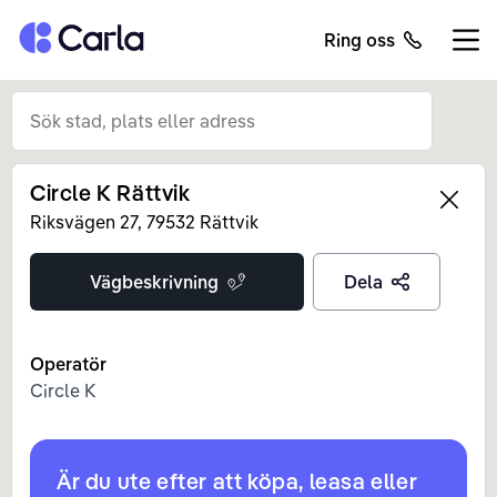
Tillbaka till startsidan
Ring oss
Öppn
Circle K Rättvik
Left
Riksvägen
27
,
79532
Rättvik
Vägbeskrivning
Dela
Operatör
Circle K
Är du ute efter att köpa, leasa eller