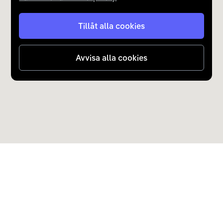
Tillåt alla cookies
Avvisa alla cookies
Upptäck Carla
Köp elbil och laddhybrid
Populära kategorier
Carla Partner Services
Sälj elbil