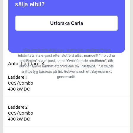
sälja elbil?
Utforska Carla
Våra omdömen utgörs av ”Verifierade omdömen” som
inhämtats via e-post efter slutförd affär, manuellt ”Inbjudna
omdömen” via e-post, samt ”Overifierade omdömen”, där
Antal Laddare:
4
kunder själva lämnat ett omdöme på Trustpilot. Trustpilots
snittbetyg baseras på tid, frekvens och ett Bayesianskt
Laddare
1
genomsnitt.
CCS/Combo
400 kW DC
Laddare
2
CCS/Combo
400 kW DC