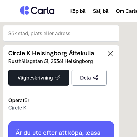
Tillbaka till startsidan
Köp bil
Sälj bil
Om Carl
Circle K Helsingborg Ättekulla
Left
Rusthållsgatan
51
,
25361
Helsingborg
Vägbeskrivning
Dela
Operatör
Circle K
Är du ute efter att köpa, leasa