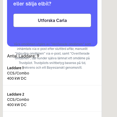
eller sälja elbil?
Utforska Carla
Våra omdömen utgörs av ”Verifierade omdömen” som
inhämtats via e-post efter slutförd affär, manuellt
”Inbjudna omdömen” via e-post, samt ”Overifierade
Antal Laddare:
9
omdömen”, där kunder själva lämnat ett omdöme på
Trustpilot. Trustpilots snittbetyg baseras på tid,
Laddare
1
frekvens och ett Bayesianskt genomsnitt.
CCS/Combo
400 kW DC
Laddare
2
CCS/Combo
400 kW DC