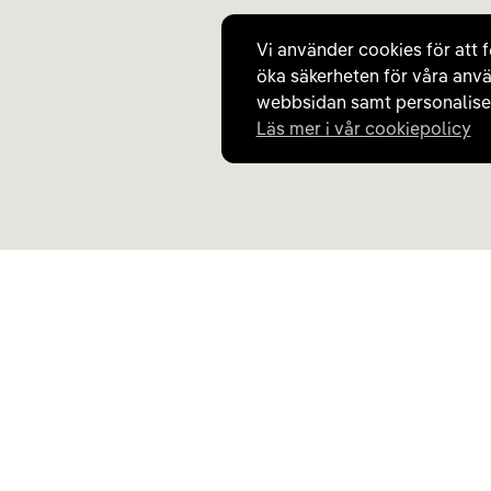
400 kW DC
Vi använder cookies för att f
öka säkerheten för våra anvä
Laddare
8
CHAdeMO
webbsidan samt personaliser
62,5 kW DC
Läs mer i vår cookiepolicy
Laddare
9
CCS/Combo
400 kW DC
Upptäck Carla
Om Carla
Köp elbil och laddhybrid
Så fungerar Carla
Populära kategorier
Frågor och svar
Carla Partner Services
Om oss
Sälj elbil
Magasinet
Byt till elbil
Jobba på Carla
Laddkarta