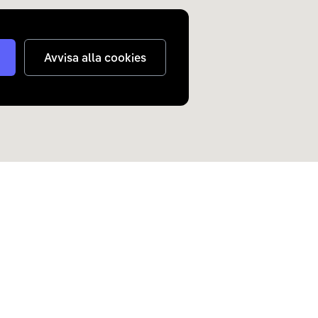
Avvisa alla cookies
judanden om elbilar och
n inkorg.
Skicka
nterar
dina personuppgifter