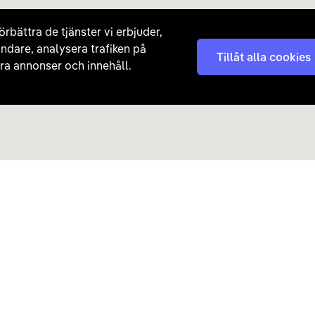
örbättra de tjänster vi erbjuder,
ndare, analysera trafiken på
Tillåt alla cookies
a annonser och innehåll.
Kontakta oss
Nyhetsbrev
08 - 792 01 01
Få nyheter, tips och erb
laddhybrider direkt till di
hej@carla.se
Chatta
E-postadress
Har du redan köpt bil och har
Läs mer om hur Carla ha
frågor? Kontakta vår
kundtjänst direkt.