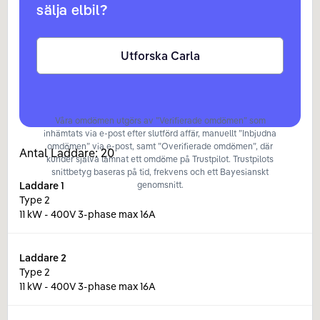
sälja elbil?
Utforska Carla
Våra omdömen utgörs av ”Verifierade omdömen” som
inhämtats via e-post efter slutförd affär, manuellt ”Inbjudna
omdömen” via e-post, samt ”Overifierade omdömen”, där
Antal Laddare:
20
kunder själva lämnat ett omdöme på Trustpilot. Trustpilots
snittbetyg baseras på tid, frekvens och ett Bayesianskt
Laddare
1
genomsnitt.
Type 2
11 kW - 400V 3-phase max 16A
Laddare
2
Type 2
11 kW - 400V 3-phase max 16A