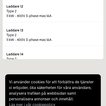
Laddare
12
Type 2
11 kW - 400V 3-phase max 16A
Laddare
13
Type 2
11 kW - 400V 3-phase max 16A
Laddare
14
Type 2
11 kW - 400V 3-phase max 16A
Laddare
15
Vi använder cookies för att förbättra de tjänster
Type 2
vi erbjuder, öka säkerheten för våra användare,
11 kW - 400V 3-phase max 16A
analysera trafiken på webbsidan samt
personalisera annonser och innehåll.
Laddare
16
Läs mer i vår cookiepolicy