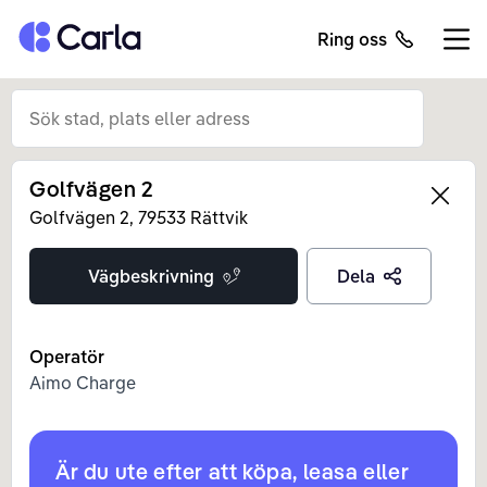
Tillbaka till startsidan
Ring oss
Öppn
Golfvägen 2
Left
Golfvägen
2
,
79533
Rättvik
Vägbeskrivning
Dela
Operatör
Aimo Charge
Är du ute efter att köpa, leasa eller