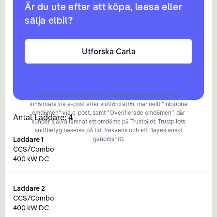
Är du ute efter att köpa, leasa eller
sälja elbil?
Utforska Carla
Våra omdömen utgörs av ”Verifierade omdömen” som
inhämtats via e-post efter slutförd affär, manuellt ”Inbjudna
omdömen” via e-post, samt ”Overifierade omdömen”, där
Antal Laddare:
4
kunder själva lämnat ett omdöme på Trustpilot. Trustpilots
snittbetyg baseras på tid, frekvens och ett Bayesianskt
Laddare
1
genomsnitt.
CCS/Combo
400 kW DC
Laddare
2
CCS/Combo
400 kW DC