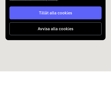
Tillåt alla cookies
Avvisa alla cookies
Upptäck Carla
Köp elbil och laddhybrid
Populära kategorier
Carla Partner Services
Sälj elbil