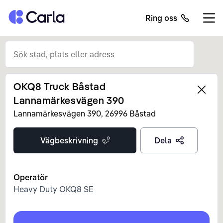
Tillbaka till startsidan
Ring oss
Öppn
OKQ8 Truck Båstad
Left
Lannamärkesvägen 390
Lannamärkesvägen
390
,
26996
Båstad
Vägbeskrivning
Dela
Operatör
Heavy Duty OKQ8 SE