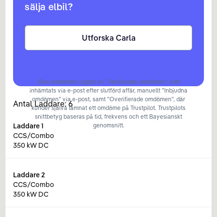
sälja elbil?
Utforska Carla
Våra omdömen utgörs av ”Verifierade omdömen” som
inhämtats via e-post efter slutförd affär, manuellt ”Inbjudna
omdömen” via e-post, samt ”Overifierade omdömen”, där
Antal Laddare:
6
kunder själva lämnat ett omdöme på Trustpilot. Trustpilots
snittbetyg baseras på tid, frekvens och ett Bayesianskt
Laddare
1
genomsnitt.
CCS/Combo
350 kW DC
Laddare
2
CCS/Combo
350 kW DC