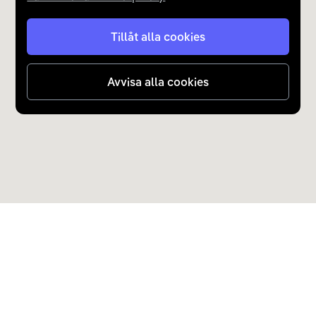
Tillåt alla cookies
Avvisa alla cookies
Upptäck Carla
Köp elbil och laddhybrid
Populära kategorier
Carla Partner Services
Sälj elbil