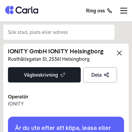
Tillbaka till startsidan
Ring oss
Öppn
IONITY GmbH IONITY Helsingborg
Left
Rusthållsgatan
51
,
25361
Helsingborg
Vägbeskrivning
Dela
Operatör
IONITY
Är du ute efter att köpa, leasa eller