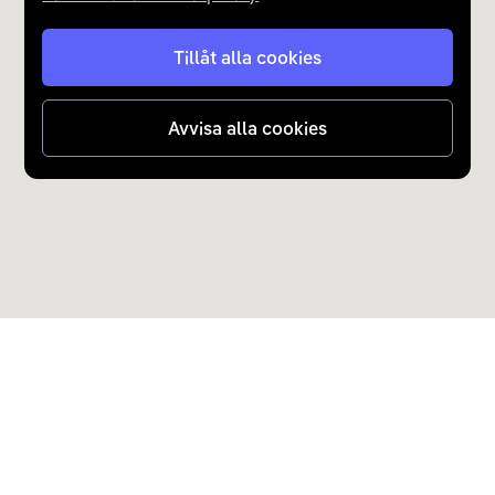
Tillåt alla cookies
Avvisa alla cookies
Upptäck Carla
Köp elbil och laddhybrid
Populära kategorier
Carla Partner Services
Sälj elbil