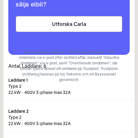
sälja elbil?
Utforska Carla
Våra omdömen utgörs av ”Verifierade omdömen” som
inhämtats via e-post efter slutförd affär, manuellt ”Inbjudna
omdömen” via e-post, samt ”Overifierade omdömen”, där
Antal Laddare:
6
kunder själva lämnat ett omdöme på Trustpilot. Trustpilots
snittbetyg baseras på tid, frekvens och ett Bayesianskt
Laddare
1
genomsnitt.
Type 2
22 kW - 400V 3-phase max 32A
Laddare
2
Type 2
22 kW - 400V 3-phase max 32A