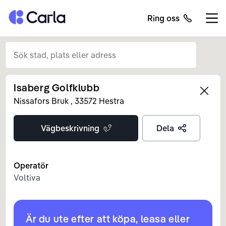
Tillbaka till startsidan
Ring oss
Öppn
Isaberg Golfklubb
Left
Nissafors Bruk
,
33572
Hestra
Vägbeskrivning
Dela
Operatör
Voltiva
Är du ute efter att köpa, leasa eller