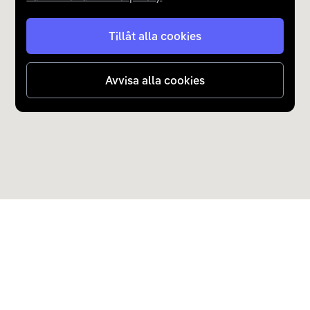
Tillåt alla cookies
Avvisa alla cookies
Upptäck Carla
Köp elbil och laddhybrid
Populära kategorier
Carla Partner Services
Sälj elbil