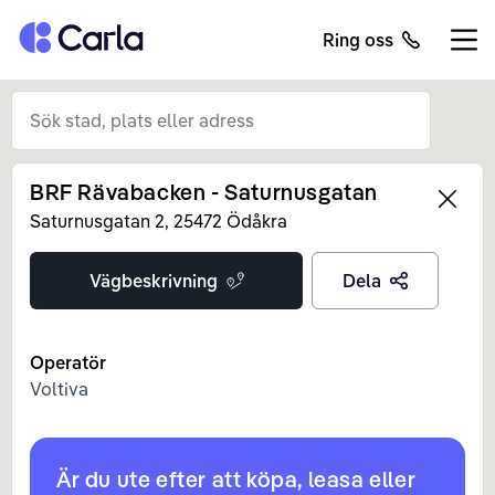
Tillbaka till startsidan
Ring oss
Öppn
BRF Rävabacken - Saturnusgatan
Left
Saturnusgatan
2
,
25472
Ödåkra
Vägbeskrivning
Dela
Operatör
Voltiva
Är du ute efter att köpa, leasa eller