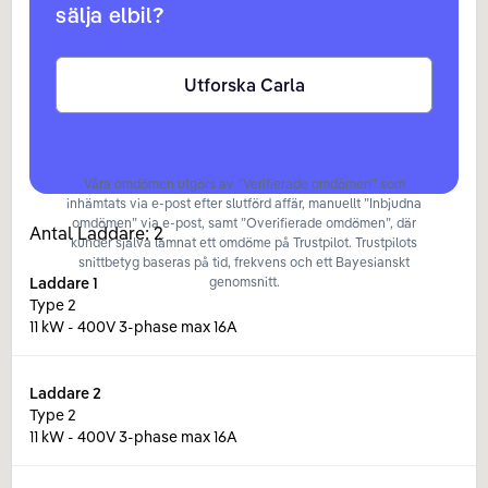
sälja elbil?
Utforska Carla
Våra omdömen utgörs av ”Verifierade omdömen” som
inhämtats via e-post efter slutförd affär, manuellt ”Inbjudna
omdömen” via e-post, samt ”Overifierade omdömen”, där
Antal Laddare:
2
kunder själva lämnat ett omdöme på Trustpilot. Trustpilots
snittbetyg baseras på tid, frekvens och ett Bayesianskt
Laddare
1
genomsnitt.
Type 2
11 kW - 400V 3-phase max 16A
Laddare
2
Type 2
11 kW - 400V 3-phase max 16A