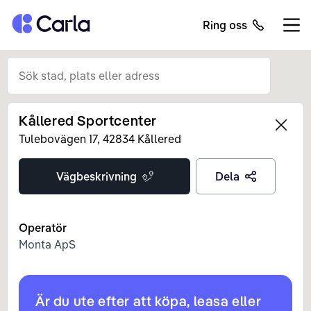
Tillbaka till startsidan
Ring oss
Öppn
Kållered Sportcenter
Left
Tulebovägen
17
,
42834
Kållered
Vägbeskrivning
Dela
Operatör
Monta ApS
Är du ute efter att köpa, leasa eller