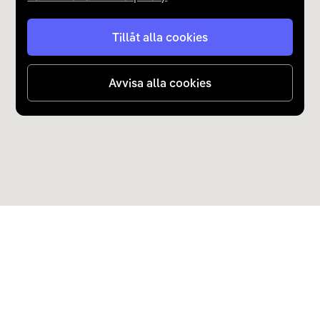
Tillåt alla cookies
Avvisa alla cookies
Upptäck Carla
Köp elbil och laddhybrid
Populära kategorier
Carla Partner Services
Sälj elbil