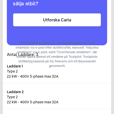
sälja elbil?
Utforska Carla
Våra omdömen utgörs av ”Verifierade omdömen” som
inhämtats via e-post efter slutförd affär, manuellt ”Inbjudna
omdömen” via e-post, samt ”Overifierade omdömen”, där
Antal Laddare:
3
kunder själva lämnat ett omdöme på Trustpilot. Trustpilots
snittbetyg baseras på tid, frekvens och ett Bayesianskt
Laddare
1
genomsnitt.
Type 2
22 kW - 400V 3-phase max 32A
Laddare
2
Type 2
22 kW - 400V 3-phase max 32A