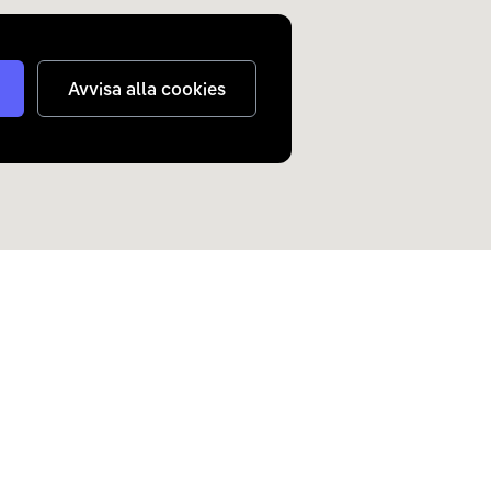
Avvisa alla cookies
judanden om elbilar och
n inkorg.
Skicka
nterar
dina personuppgifter