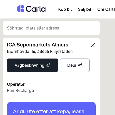
Tillbaka till startsidan
Köp bil
Sälj bil
Om Carl
ICA Supermarkets Almérs
Left
Björnhovda
116
,
38635
Färjestaden
Vägbeskrivning
Dela
Operatör
Pair Recharge
Är du ute efter att köpa, leasa