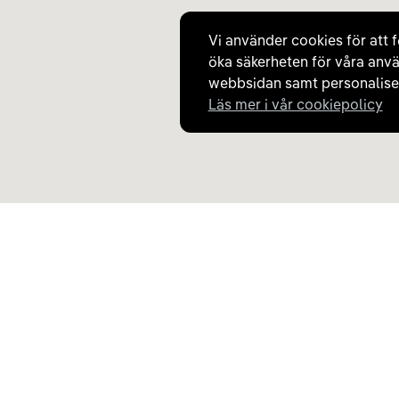
Vi använder cookies för att f
öka säkerheten för våra anvä
webbsidan samt personaliser
Läs mer i vår cookiepolicy
Upptäck Carla
Om Carla
Köp elbil och laddhybrid
Så fungerar Carla
Populära kategorier
Frågor och svar
Carla Partner Services
Om oss
Sälj elbil
Magasinet
Byt till elbil
Jobba på Carla
Laddkarta