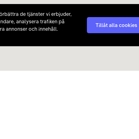
örbättra de tjänster vi erbjuder,
ndare, analysera trafiken på
Tillåt alla cookies
a annonser och innehåll.
Kontakta oss
Nyhetsbrev
08 - 792 01 01
Få nyheter, tips och erb
laddhybrider direkt till di
hej@carla.se
Chatta
E-postadress
Har du redan köpt bil och har
Läs mer om hur Carla ha
frågor? Kontakta vår
kundtjänst direkt.