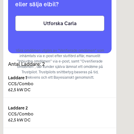
eller sälja elbil?
Utforska Carla
Våra omdömen utgörs av ”Verifierade omdömen” som
inhämtats via e-post efter slutförd affär, manuellt
”Inbjudna omdömen” via e-post, samt ”Overifierade
Antal Laddare:
2
omdömen”, där kunder själva lämnat ett omdöme på
Trustpilot. Trustpilots snittbetyg baseras på tid,
Laddare
1
frekvens och ett Bayesianskt genomsnitt.
CCS/Combo
62,5 kW DC
Laddare
2
CCS/Combo
62,5 kW DC