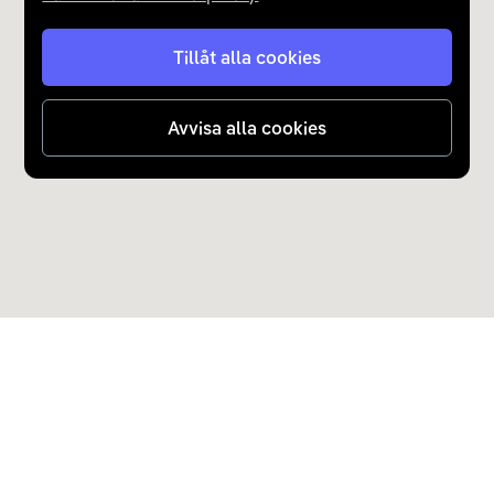
Tillåt alla cookies
Avvisa alla cookies
Upptäck Carla
Köp elbil och laddhybrid
Populära kategorier
Carla Partner Services
Sälj elbil