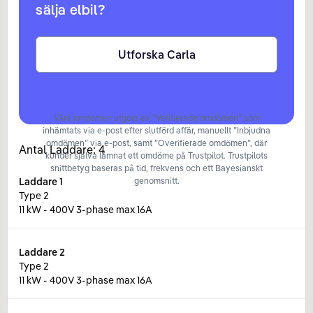
sälja elbil?
Utforska Carla
Våra omdömen utgörs av ”Verifierade omdömen” som
inhämtats via e-post efter slutförd affär, manuellt ”Inbjudna
omdömen” via e-post, samt ”Overifierade omdömen”, där
Antal Laddare:
4
kunder själva lämnat ett omdöme på Trustpilot. Trustpilots
snittbetyg baseras på tid, frekvens och ett Bayesianskt
Laddare
1
genomsnitt.
Type 2
11 kW - 400V 3-phase max 16A
Laddare
2
Type 2
11 kW - 400V 3-phase max 16A