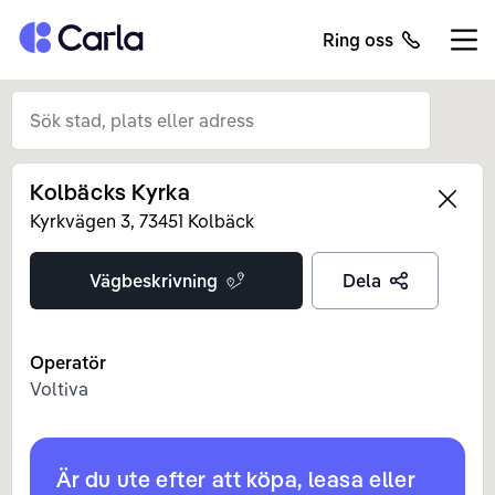
Tillbaka till startsidan
Ring oss
Öppn
Kolbäcks Kyrka
Left
Kyrkvägen
3
,
73451
Kolbäck
Vägbeskrivning
Dela
Operatör
Voltiva
Är du ute efter att köpa, leasa eller