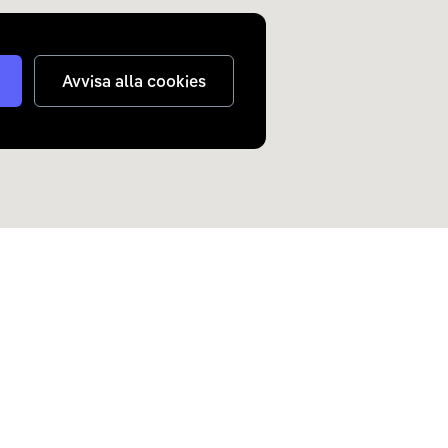
Avvisa alla cookies
judanden om elbilar och
n inkorg.
Skicka
nterar
dina personuppgifter