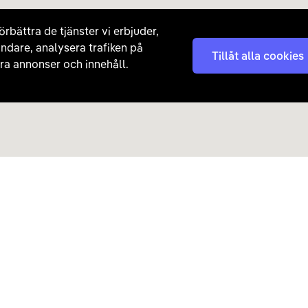
örbättra de tjänster vi erbjuder,
ndare, analysera trafiken på
Tillåt alla cookies
a annonser och innehåll.
Kontakta oss
Nyhetsbrev
08 - 792 01 01
Få nyheter, tips och erb
laddhybrider direkt till di
hej@carla.se
Chatta
E-postadress
Har du redan köpt bil och har
Läs mer om hur Carla ha
frågor? Kontakta vår
kundtjänst direkt.