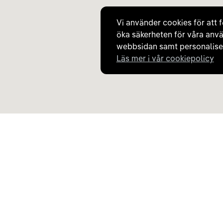
400 kW DC
Vi använder cookies för att f
öka säkerheten för våra anvä
Laddare
8
CCS/Combo
webbsidan samt personaliser
400 kW DC
Läs mer i vår cookiepolicy
Laddare
9
CCS/Combo
400 kW DC
Upptäck Carla
Om Carla
Laddare
10
CCS/Combo
Köp elbil och laddhybrid
Så fungerar Carla
400 kW DC
Populära kategorier
Frågor och svar
Carla Partner Services
Om oss
Laddare
11
Sälj elbil
Magasinet
CCS/Combo
Byt till elbil
Jobba på Carla
400 kW DC
Laddkarta