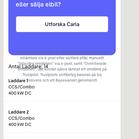
eller sälja elbil?
Utforska Carla
Våra omdömen utgörs av ”Verifierade omdömen” som
inhämtats via e-post efter slutförd affär, manuellt
”Inbjudna omdömen” via e-post, samt ”Overifierade
Antal Laddare:
14
omdömen”, där kunder själva lämnat ett omdöme på
Trustpilot. Trustpilots snittbetyg baseras på tid,
Laddare
1
frekvens och ett Bayesianskt genomsnitt.
CCS/Combo
400 kW DC
Laddare
2
CCS/Combo
400 kW DC