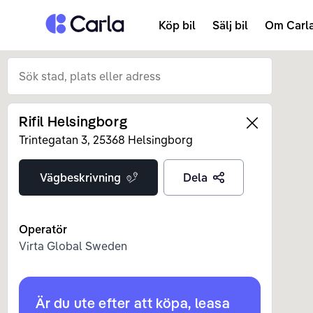
Tillbaka till startsidan
Köp bil
Sälj bil
Om Carl
Rifil Helsingborg
Left
Trintegatan
3
,
25368
Helsingborg
Vägbeskrivning
Dela
Operatör
Virta Global Sweden
Är du ute efter att köpa, leasa