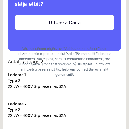
sälja elbil?
Utforska Carla
Våra omdömen utgörs av ”Verifierade omdömen” som
inhämtats via e-post efter slutförd affär, manuellt ”Inbjudna
omdömen” via e-post, samt ”Overifierade omdömen”, där
Antal Laddare:
2
kunder själva lämnat ett omdöme på Trustpilot. Trustpilots
snittbetyg baseras på tid, frekvens och ett Bayesianskt
Laddare
1
genomsnitt.
Type 2
22 kW - 400V 3-phase max 32A
Laddare
2
Type 2
22 kW - 400V 3-phase max 32A