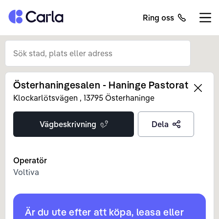
Tillbaka till startsidan
Ring oss
Öppn
Österhaningesalen - Haninge Pastorat
Left
Klockarlötsvägen
,
13795
Österhaninge
Vägbeskrivning
Dela
Operatör
Voltiva
Är du ute efter att köpa, leasa eller