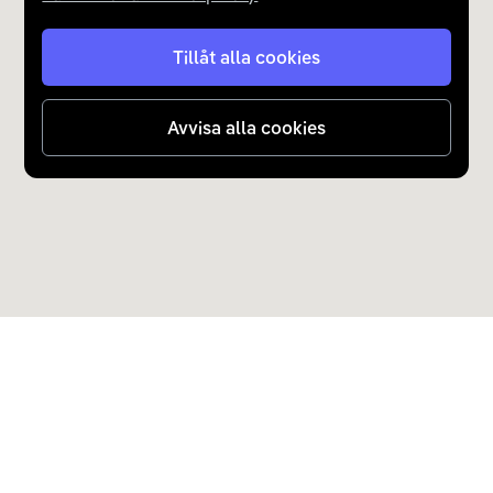
Tillåt alla cookies
Avvisa alla cookies
Upptäck Carla
Köp elbil och laddhybrid
Populära kategorier
Carla Partner Services
Sälj elbil