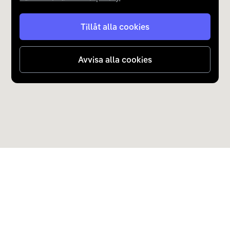
Tillåt alla cookies
Avvisa alla cookies
Upptäck Carla
Köp elbil och laddhybrid
Populära kategorier
Carla Partner Services
Sälj elbil