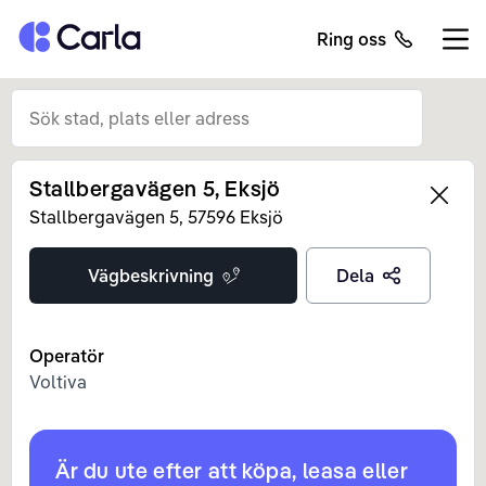
Tillbaka till startsidan
Ring oss
Öppn
Stallbergavägen 5, Eksjö
Left
Stallbergavägen
5
,
57596
Eksjö
Vägbeskrivning
Dela
Operatör
Voltiva
Är du ute efter att köpa, leasa eller