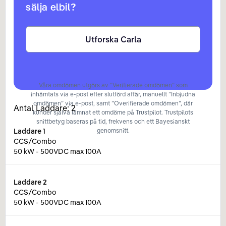
sälja elbil?
Utforska Carla
Våra omdömen utgörs av ”Verifierade omdömen” som
inhämtats via e-post efter slutförd affär, manuellt ”Inbjudna
omdömen” via e-post, samt ”Overifierade omdömen”, där
Antal Laddare:
2
kunder själva lämnat ett omdöme på Trustpilot. Trustpilots
snittbetyg baseras på tid, frekvens och ett Bayesianskt
Laddare
1
genomsnitt.
CCS/Combo
50 kW - 500VDC max 100A
Laddare
2
CCS/Combo
50 kW - 500VDC max 100A