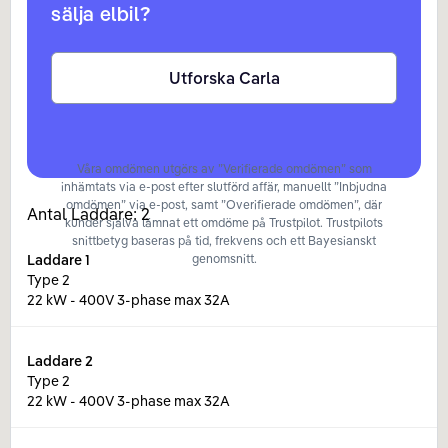
sälja elbil?
Utforska Carla
Våra omdömen utgörs av ”Verifierade omdömen” som
inhämtats via e-post efter slutförd affär, manuellt ”Inbjudna
omdömen” via e-post, samt ”Overifierade omdömen”, där
Antal Laddare:
2
kunder själva lämnat ett omdöme på Trustpilot. Trustpilots
snittbetyg baseras på tid, frekvens och ett Bayesianskt
Laddare
1
genomsnitt.
Type 2
22 kW - 400V 3-phase max 32A
Laddare
2
Type 2
22 kW - 400V 3-phase max 32A