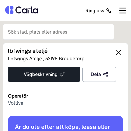
Tillbaka till startsidan
Ring oss
Öppn
löfwings ateljé
Left
Löfwings Ateljé
,
52198
Broddetorp
Vägbeskrivning
Dela
Operatör
Voltiva
Är du ute efter att köpa, leasa eller