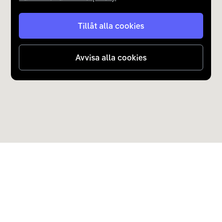
Tillåt alla cookies
Avvisa alla cookies
Upptäck Carla
Köp elbil och laddhybrid
Populära kategorier
Carla Partner Services
Sälj elbil