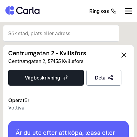
Tillbaka till startsidan
Ring oss
Öppn
Centrumgatan 2 - Kvillsfors
Left
Centrumgatan
2
,
57455
Kvillsfors
Vägbeskrivning
Dela
Operatör
Voltiva
Är du ute efter att köpa, leasa eller