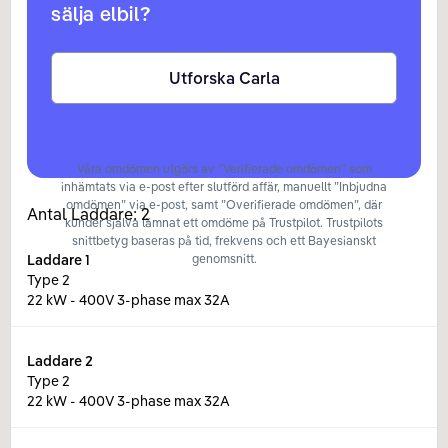
sälja elbil?
Utforska Carla
Våra omdömen utgörs av ”Verifierade omdömen” som
inhämtats via e-post efter slutförd affär, manuellt ”Inbjudna
omdömen” via e-post, samt ”Overifierade omdömen”, där
Antal Laddare:
2
kunder själva lämnat ett omdöme på Trustpilot. Trustpilots
snittbetyg baseras på tid, frekvens och ett Bayesianskt
Laddare
1
genomsnitt.
Type 2
22 kW - 400V 3-phase max 32A
Laddare
2
Type 2
22 kW - 400V 3-phase max 32A