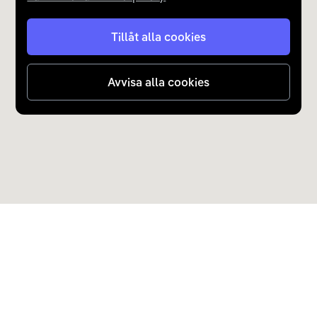
Tillåt alla cookies
Avvisa alla cookies
Upptäck Carla
Köp elbil och laddhybrid
Populära kategorier
Carla Partner Services
Sälj elbil