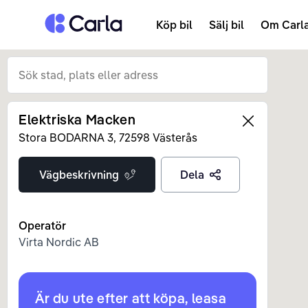
Tillbaka till startsidan
Köp bil
Sälj bil
Om Carl
Elektriska Macken
Left
Stora BODARNA
3
,
72598
Västerås
Vägbeskrivning
Dela
Operatör
Virta Nordic AB
Är du ute efter att köpa, leasa