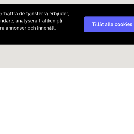
örbättra de tjänster vi erbjuder,
ndare, analysera trafiken på
Tillåt alla cookies
a annonser och innehåll.
Kontakta oss
Nyhetsbrev
08 - 792 01 01
Få nyheter, tips och erb
laddhybrider direkt till di
hej@carla.se
Chatta
E-postadress
Har du redan köpt bil och har
Läs mer om hur Carla ha
frågor? Kontakta vår
kundtjänst direkt.