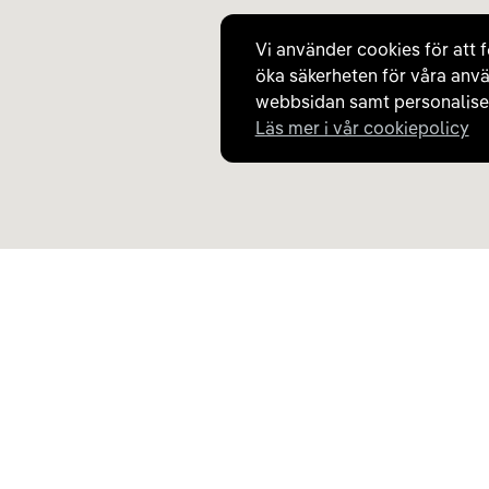
22 kW - 400V 3-phase max 32A
Vi använder cookies för att f
öka säkerheten för våra anvä
Laddare
8
Type 2
webbsidan samt personaliser
22 kW - 400V 3-phase max 32A
Läs mer i vår cookiepolicy
Laddare
9
Type 2
22 kW - 400V 3-phase max 32A
Upptäck Carla
Om Carla
Laddare
10
Type 2
Köp elbil och laddhybrid
Så fungerar Carla
22 kW - 400V 3-phase max 32A
Populära kategorier
Frågor och svar
Carla Partner Services
Om oss
Laddare
11
Sälj elbil
Magasinet
Type 2
Byt till elbil
Jobba på Carla
22 kW - 400V 3-phase max 32A
Laddkarta