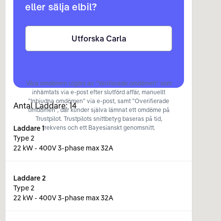
eller sälja elbil?
Utforska Carla
Våra omdömen utgörs av ”Verifierade omdömen” som
inhämtats via e-post efter slutförd affär, manuellt
”Inbjudna omdömen” via e-post, samt ”Overifierade
Antal Laddare:
14
omdömen”, där kunder själva lämnat ett omdöme på
Trustpilot. Trustpilots snittbetyg baseras på tid,
Laddare
1
frekvens och ett Bayesianskt genomsnitt.
Type 2
22 kW - 400V 3-phase max 32A
Laddare
2
Type 2
22 kW - 400V 3-phase max 32A