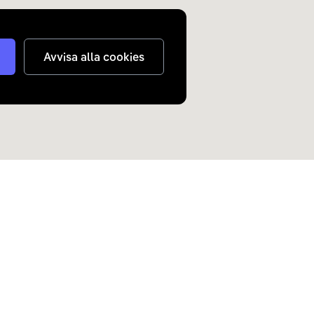
Avvisa alla cookies
judanden om elbilar och
n inkorg.
Skicka
nterar
dina personuppgifter