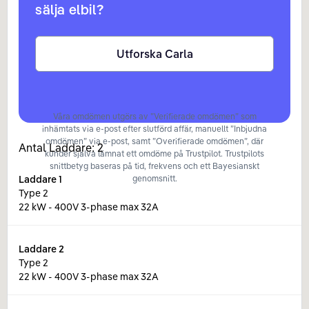
sälja elbil?
Utforska Carla
Våra omdömen utgörs av ”Verifierade omdömen” som
inhämtats via e-post efter slutförd affär, manuellt ”Inbjudna
omdömen” via e-post, samt ”Overifierade omdömen”, där
Antal Laddare:
2
kunder själva lämnat ett omdöme på Trustpilot. Trustpilots
snittbetyg baseras på tid, frekvens och ett Bayesianskt
Laddare
1
genomsnitt.
Type 2
22 kW - 400V 3-phase max 32A
Laddare
2
Type 2
22 kW - 400V 3-phase max 32A