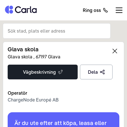
Tillbaka till startsidan
Ring oss
Öppn
Glava skola
Left
Glava skola
,
67197
Glava
Vägbeskrivning
Dela
Operatör
ChargeNode Europé AB
Är du ute efter att köpa, leasa eller