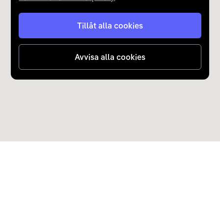
Tillåt alla cookies
Avvisa alla cookies
Upptäck Carla
Köp elbil och laddhybrid
Populära kategorier
Carla Partner Services
Sälj elbil