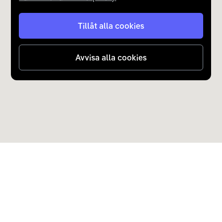
Tillåt alla cookies
Avvisa alla cookies
Upptäck Carla
Köp elbil och laddhybrid
Populära kategorier
Carla Partner Services
Sälj elbil