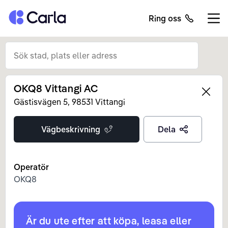
Tillbaka till startsidan
Ring oss
Öppn
OKQ8 Vittangi AC
Left
Gästisvägen
5
,
98531
Vittangi
Vägbeskrivning
Dela
Operatör
OKQ8
Är du ute efter att köpa, leasa eller