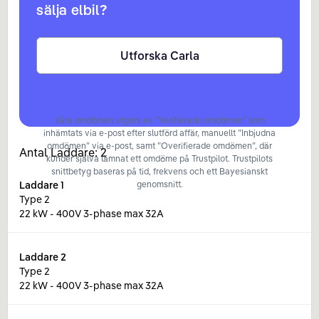
sälja elbil?
Utforska Carla
Våra omdömen utgörs av ”Verifierade omdömen” som
inhämtats via e-post efter slutförd affär, manuellt ”Inbjudna
omdömen” via e-post, samt ”Overifierade omdömen”, där
Antal Laddare:
2
kunder själva lämnat ett omdöme på Trustpilot. Trustpilots
snittbetyg baseras på tid, frekvens och ett Bayesianskt
Laddare
1
genomsnitt.
Type 2
22 kW - 400V 3-phase max 32A
Laddare
2
Type 2
22 kW - 400V 3-phase max 32A