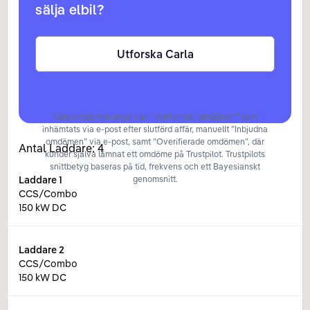
sälja elbil?
Utforska Carla
Våra omdömen utgörs av ”Verifierade omdömen” som
inhämtats via e-post efter slutförd affär, manuellt ”Inbjudna
omdömen” via e-post, samt ”Overifierade omdömen”, där
Antal Laddare:
4
kunder själva lämnat ett omdöme på Trustpilot. Trustpilots
snittbetyg baseras på tid, frekvens och ett Bayesianskt
Laddare
1
genomsnitt.
CCS/Combo
150 kW DC
Laddare
2
CCS/Combo
150 kW DC