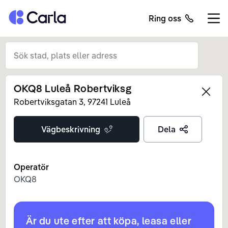
Tillbaka till startsidan
Ring oss
Öppn
OKQ8 Luleå Robertviksg
Left
Robertviksgatan
3
,
97241
Luleå
Vägbeskrivning
Dela
Operatör
OKQ8
Är du ute efter att köpa, leasa eller