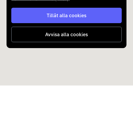
Tillåt alla cookies
Avvisa alla cookies
Upptäck Carla
Köp elbil och laddhybrid
Populära kategorier
Carla Partner Services
Sälj elbil