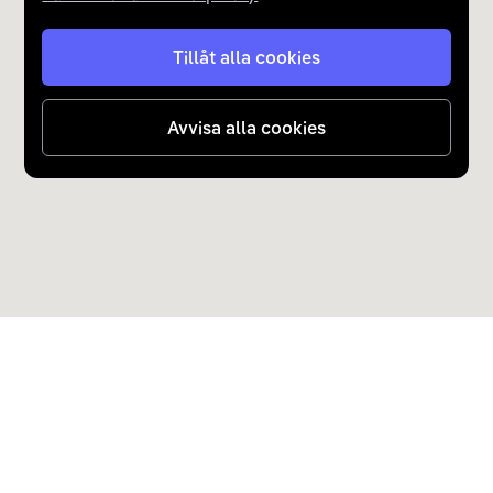
Tillåt alla cookies
Avvisa alla cookies
Upptäck Carla
Köp elbil och laddhybrid
Populära kategorier
Carla Partner Services
Sälj elbil