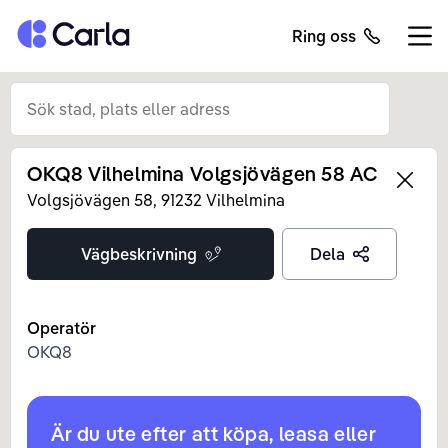
Tillbaka till startsidan
Ring oss
Öppn
OKQ8 Vilhelmina Volgsjövägen 58 AC
Left
Volgsjövägen
58
,
91232
Vilhelmina
Vägbeskrivning
Dela
Operatör
OKQ8
Är du ute efter att köpa, leasa eller