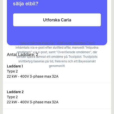
sälja elbil?
Utforska Carla
Våra omdömen utgörs av ”Verifierade omdömen” som
inhämtats via e-post efter slutförd affär, manuellt ”Inbjudna
omdömen” via e-post, samt ”Overifierade omdömen”, där
Antal Laddare:
2
kunder själva lämnat ett omdöme på Trustpilot. Trustpilots
snittbetyg baseras på tid, frekvens och ett Bayesianskt
Laddare
1
genomsnitt.
Type 2
22 kW - 400V 3-phase max 32A
Laddare
2
Type 2
22 kW - 400V 3-phase max 32A