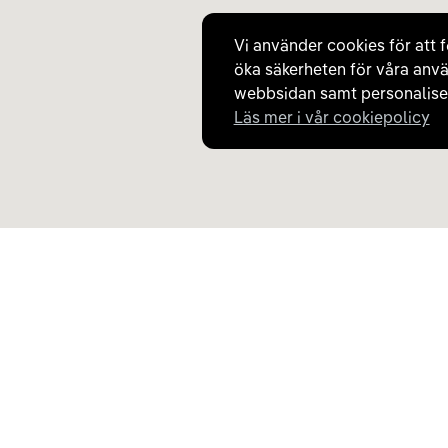
22 kW - 400V 3-phase max 32A
Vi använder cookies för att f
öka säkerheten för våra anvä
Laddare
7
Type 2
webbsidan samt personaliser
22 kW - 400V 3-phase max 32A
Läs mer i vår cookiepolicy
Laddare
8
Type 2
22 kW - 400V 3-phase max 32A
Upptäck Carla
Om Carla
Köp elbil och laddhybrid
Så fungerar Carla
Populära kategorier
Frågor och svar
Carla Partner Services
Om oss
Sälj elbil
Magasinet
Byt till elbil
Jobba på Carla
Laddkarta