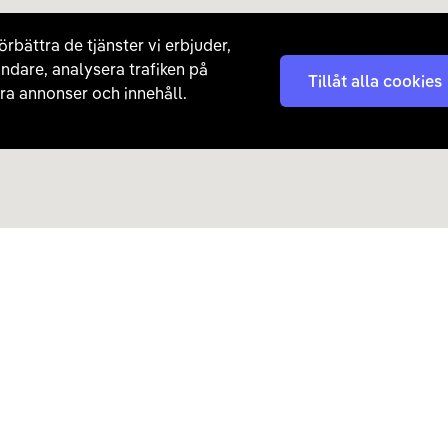
örbättra de tjänster vi erbjuder,
ndare, analysera trafiken på
Tillåt alla cookies
a annonser och innehåll.
Kontakta oss
Nyhetsbrev
08 - 792 01 01
Få nyheter, tips och erb
laddhybrider direkt till di
hej@carla.se
Chatta
E-postadress
Har du redan köpt bil och har
Läs mer om hur Carla ha
frågor? Kontakta vår
kundtjänst direkt.