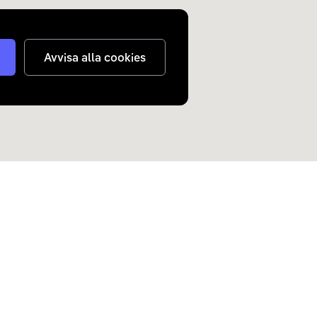
Avvisa alla cookies
judanden om elbilar och
n inkorg.
Skicka
nterar
dina personuppgifter