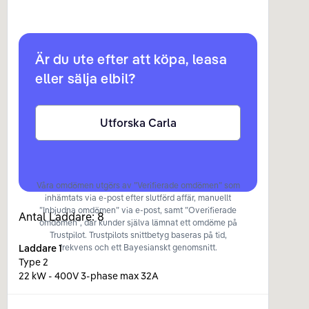
Är du ute efter att köpa, leasa
eller sälja elbil?
Utforska Carla
Våra omdömen utgörs av ”Verifierade omdömen” som
inhämtats via e-post efter slutförd affär, manuellt
”Inbjudna omdömen” via e-post, samt ”Overifierade
Antal Laddare:
8
omdömen”, där kunder själva lämnat ett omdöme på
Trustpilot. Trustpilots snittbetyg baseras på tid,
Laddare
1
frekvens och ett Bayesianskt genomsnitt.
Type 2
22 kW - 400V 3-phase max 32A