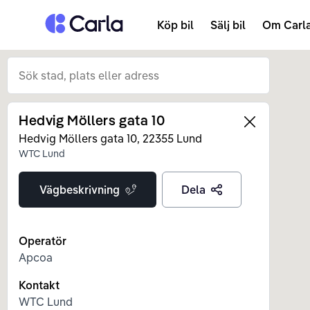
Tillbaka till startsidan
Köp bil
Sälj bil
Om Carl
Hedvig Möllers gata 10
Left
Hedvig Möllers gata
10
,
22355
Lund
WTC Lund
Vägbeskrivning
Dela
Operatör
Apcoa
Kontakt
WTC Lund