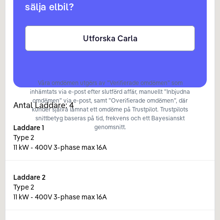
sälja elbil?
Utforska Carla
Våra omdömen utgörs av ”Verifierade omdömen” som
inhämtats via e-post efter slutförd affär, manuellt ”Inbjudna
omdömen” via e-post, samt ”Overifierade omdömen”, där
Antal Laddare:
4
kunder själva lämnat ett omdöme på Trustpilot. Trustpilots
snittbetyg baseras på tid, frekvens och ett Bayesianskt
Laddare
1
genomsnitt.
Type 2
11 kW - 400V 3-phase max 16A
Laddare
2
Type 2
11 kW - 400V 3-phase max 16A