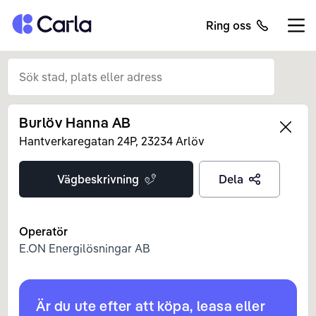
Tillbaka till startsidan
Ring oss
Öppn
Burlöv Hanna AB
Left
Hantverkaregatan
24P
,
23234
Arlöv
Vägbeskrivning
Dela
Operatör
E.ON Energilösningar AB
Är du ute efter att köpa, leasa eller