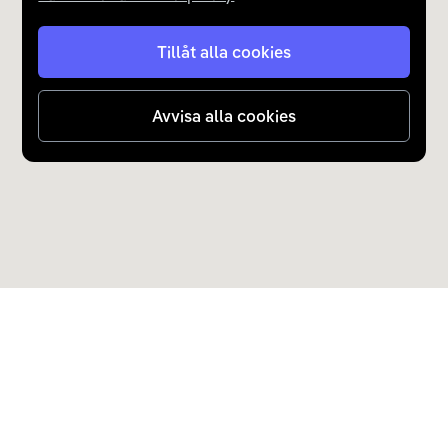
Tillåt alla cookies
Avvisa alla cookies
Upptäck Carla
Köp elbil och laddhybrid
Populära kategorier
Carla Partner Services
Sälj elbil