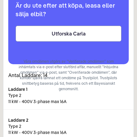
Är du ute efter att köpa, leasa eller
sälja elbil?
Utforska Carla
Våra omdömen utgörs av ”Verifierade omdömen” som
inhämtats via e-post efter slutförd affär, manuellt ”Inbjudna
omdömen” via e-post, samt ”Overifierade omdömen”, där
Antal Laddare:
14
kunder själva lämnat ett omdöme på Trustpilot. Trustpilots
snittbetyg baseras på tid, frekvens och ett Bayesianskt
Laddare
1
genomsnitt.
Type 2
11 kW - 400V 3-phase max 16A
Laddare
2
Type 2
11 kW - 400V 3-phase max 16A