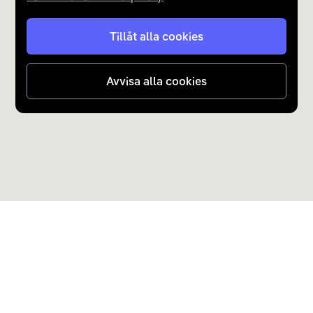
Tillåt alla cookies
Avvisa alla cookies
Upptäck Carla
Köp elbil och laddhybrid
Populära kategorier
Carla Partner Services
Sälj elbil