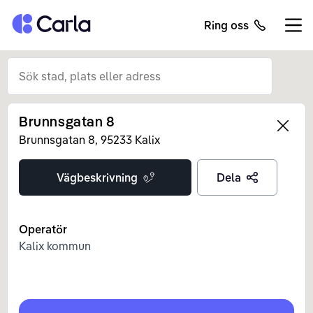
Tillbaka till startsidan
Ring oss
Öppn
Brunnsgatan 8
Left
Brunnsgatan
8
,
95233
Kalix
Vägbeskrivning
Dela
Operatör
Kalix kommun