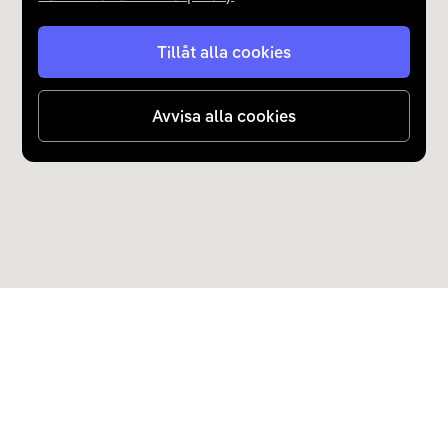
Tillåt alla cookies
Avvisa alla cookies
Upptäck Carla
Köp elbil och laddhybrid
Populära kategorier
Carla Partner Services
Sälj elbil