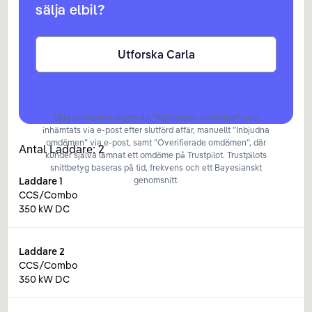
sälja elbil?
Utforska Carla
Våra omdömen utgörs av ”Verifierade omdömen” som
inhämtats via e-post efter slutförd affär, manuellt ”Inbjudna
omdömen” via e-post, samt ”Overifierade omdömen”, där
Antal Laddare:
2
kunder själva lämnat ett omdöme på Trustpilot. Trustpilots
snittbetyg baseras på tid, frekvens och ett Bayesianskt
Laddare
1
genomsnitt.
CCS/Combo
350 kW DC
Laddare
2
CCS/Combo
350 kW DC