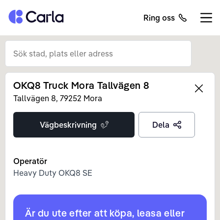
Tillbaka till startsidan
Ring oss
Öppn
OKQ8 Truck Mora Tallvägen 8
Left
Tallvägen
8
,
79252
Mora
Vägbeskrivning
Dela
Operatör
Heavy Duty OKQ8 SE
Är du ute efter att köpa, leasa eller