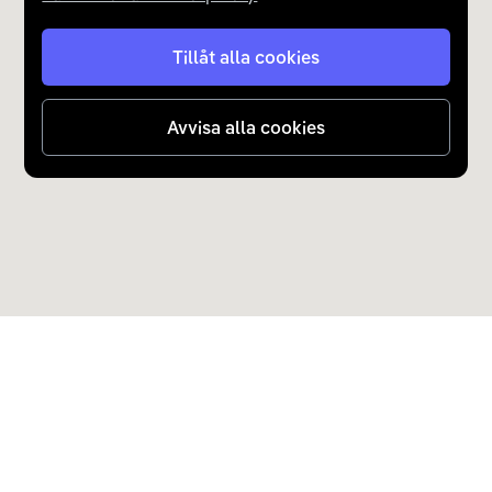
Tillåt alla cookies
Avvisa alla cookies
Upptäck Carla
Köp elbil och laddhybrid
Populära kategorier
Carla Partner Services
Sälj elbil