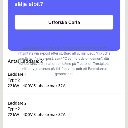
sälja elbil?
Utforska Carla
Våra omdömen utgörs av ”Verifierade omdömen” som
inhämtats via e-post efter slutförd affär, manuellt ”Inbjudna
omdömen” via e-post, samt ”Overifierade omdömen”, där
Antal Laddare:
2
kunder själva lämnat ett omdöme på Trustpilot. Trustpilots
snittbetyg baseras på tid, frekvens och ett Bayesianskt
Laddare
1
genomsnitt.
Type 2
22 kW - 400V 3-phase max 32A
Laddare
2
Type 2
22 kW - 400V 3-phase max 32A