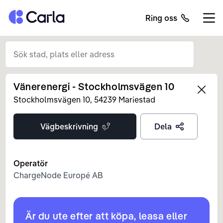
Tillbaka till startsidan
Ring oss
Öppn
Vänerenergi - Stockholmsvägen 10
Left
Stockholmsvägen
10
,
54239
Mariestad
Vägbeskrivning
Dela
Operatör
ChargeNode Europé AB
Är du ute efter att köpa, leasa eller