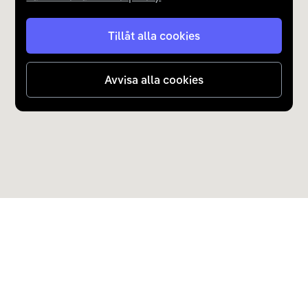
Tillåt alla cookies
Avvisa alla cookies
Upptäck Carla
Köp elbil och laddhybrid
Populära kategorier
Carla Partner Services
Sälj elbil