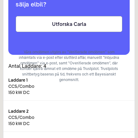
sälja elbil?
Utforska Carla
Våra omdömen utgörs av ”Verifierade omdömen” som
inhämtats via e-post efter slutförd affär, manuellt ”Inbjudna
omdömen” via e-post, samt ”Overifierade omdömen”, där
Antal Laddare:
4
kunder själva lämnat ett omdöme på Trustpilot. Trustpilots
snittbetyg baseras på tid, frekvens och ett Bayesianskt
Laddare
1
genomsnitt.
CCS/Combo
150 kW DC
Laddare
2
CCS/Combo
150 kW DC