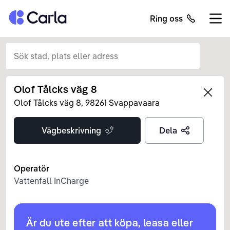
Tillbaka till startsidan
Ring oss
Öppn
Olof Tålcks väg 8
Left
Olof Tålcks väg
8
,
98261
Svappavaara
Vägbeskrivning
Dela
Operatör
Vattenfall InCharge
Är du ute efter att köpa, leasa eller