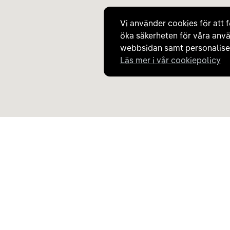
Vi använder cookies för att f
öka säkerheten för våra anvä
webbsidan samt personaliser
Läs mer i vår cookiepolicy
Upptäck Carla
Om Carla
Köp elbil och laddhybrid
Så fungerar Carla
Populära kategorier
Frågor och svar
Carla Partner Services
Om oss
Sälj elbil
Magasinet
Byt till elbil
Jobba på Carla
Laddkarta