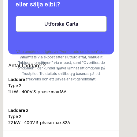
eller sälja elbil?
Utforska Carla
Våra omdömen utgörs av ”Verifierade omdömen” som
inhämtats via e-post efter slutförd affär, manuellt
”Inbjudna omdömen” via e-post, samt ”Overifierade
Antal Laddare:
2
omdömen”, där kunder själva lämnat ett omdöme på
Trustpilot. Trustpilots snittbetyg baseras på tid,
Laddare
1
frekvens och ett Bayesianskt genomsnitt.
Type 2
11 kW - 400V 3-phase max 16A
Laddare
2
Type 2
22 kW - 400V 3-phase max 32A