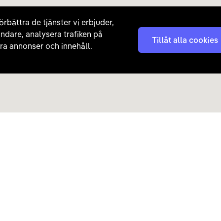
örbättra de tjänster vi erbjuder,
ndare, analysera trafiken på
Tillåt alla cookies
a annonser och innehåll.
Kontakta oss
Nyhetsbrev
08 - 792 01 01
Få nyheter, tips och erb
laddhybrider direkt till di
hej@carla.se
Chatta
E-postadress
Har du redan köpt bil och har
Läs mer om hur Carla ha
frågor? Kontakta vår
kundtjänst direkt.