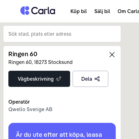
Tillbaka till startsidan
Köp bil
Sälj bil
Om Carl
Ringen 60
Left
Ringen
60
,
18273
Stocksund
Vägbeskrivning
Dela
Operatör
Qwello Sverige AB
Är du ute efter att köpa, leasa