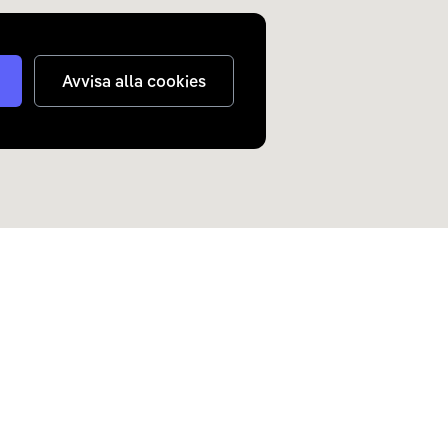
Avvisa alla cookies
judanden om elbilar och
n inkorg.
Skicka
nterar
dina personuppgifter