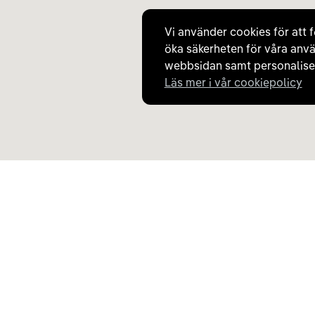
Vi använder cookies för att f
öka säkerheten för våra anvä
webbsidan samt personaliser
Läs mer i vår cookiepolicy
Upptäck Carla
Om Carla
Köp elbil och laddhybrid
Så fungerar Carla
Populära kategorier
Frågor och svar
Carla Partner Services
Om oss
Sälj elbil
Magasinet
Byt till elbil
Jobba på Carla
Laddkarta