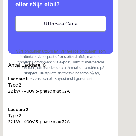
eller sälja elbil?
Utforska Carla
Våra omdömen utgörs av ”Verifierade omdömen” som
inhämtats via e-post efter slutförd affär, manuellt
”Inbjudna omdömen” via e-post, samt ”Overifierade
Antal Laddare:
6
omdömen”, där kunder själva lämnat ett omdöme på
Trustpilot. Trustpilots snittbetyg baseras på tid,
Laddare
1
frekvens och ett Bayesianskt genomsnitt.
Type 2
22 kW - 400V 3-phase max 32A
Laddare
2
Type 2
22 kW - 400V 3-phase max 32A