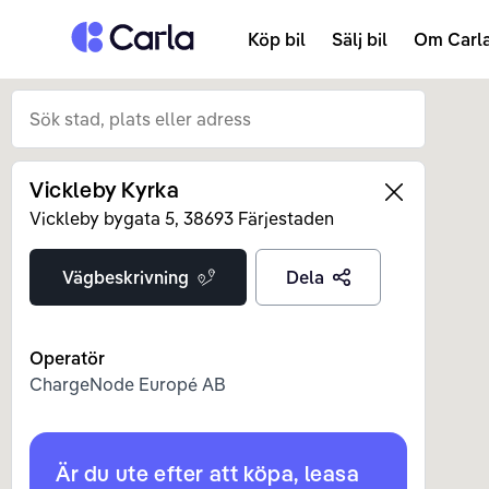
Tillbaka till startsidan
Köp bil
Sälj bil
Om Carl
Vickleby Kyrka
Left
Vickleby bygata
5
,
38693
Färjestaden
Vägbeskrivning
Dela
Operatör
ChargeNode Europé AB
Är du ute efter att köpa, leasa