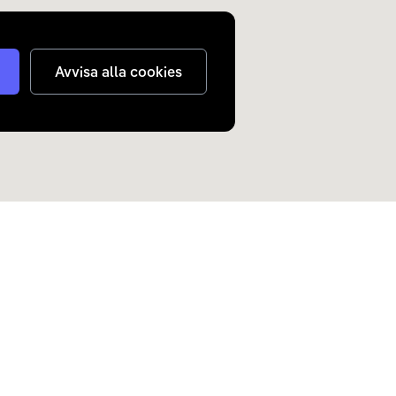
Avvisa alla cookies
judanden om elbilar och
n inkorg.
Skicka
nterar
dina personuppgifter