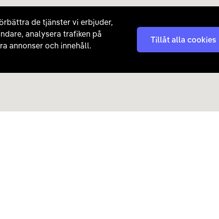
örbättra de tjänster vi erbjuder,
ndare, analysera trafiken på
Tillåt alla cookies
a annonser och innehåll.
Kontakta oss
Nyhetsbrev
08 - 792 01 01
Få nyheter, tips och erb
laddhybrider direkt till di
hej@carla.se
Chatta
E-postadress
Har du redan köpt bil och har
Läs mer om hur Carla ha
frågor? Kontakta vår
kundtjänst direkt.