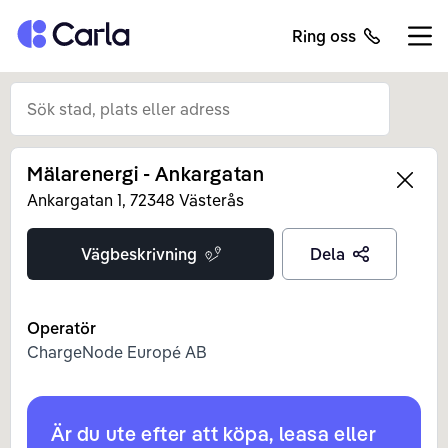
Tillbaka till startsidan
Ring oss
Öppn
Mälarenergi - Ankargatan
Left
Ankargatan
1
,
72348
Västerås
Vägbeskrivning
Dela
Operatör
ChargeNode Europé AB
Är du ute efter att köpa, leasa eller