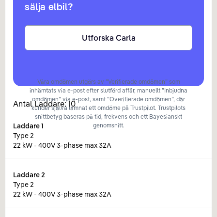
sälja elbil?
Utforska Carla
Våra omdömen utgörs av ”Verifierade omdömen” som
inhämtats via e-post efter slutförd affär, manuellt ”Inbjudna
omdömen” via e-post, samt ”Overifierade omdömen”, där
Antal Laddare:
10
kunder själva lämnat ett omdöme på Trustpilot. Trustpilots
snittbetyg baseras på tid, frekvens och ett Bayesianskt
Laddare
1
genomsnitt.
Type 2
22 kW - 400V 3-phase max 32A
Laddare
2
Type 2
22 kW - 400V 3-phase max 32A