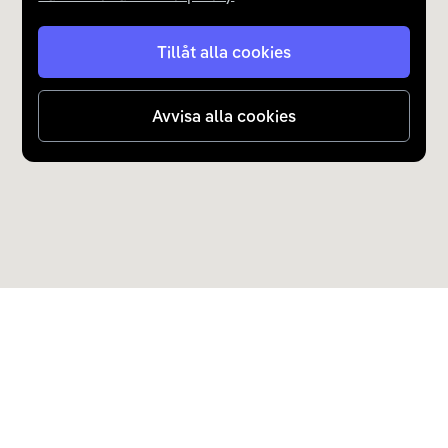
Tillåt alla cookies
Avvisa alla cookies
Upptäck Carla
Köp elbil och laddhybrid
Populära kategorier
Carla Partner Services
Sälj elbil