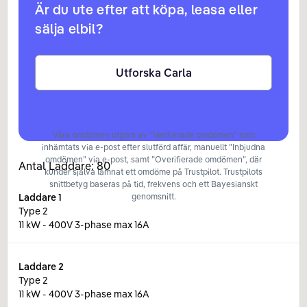
Är du ute efter att köpa, leasa eller
sälja elbil?
Utforska Carla
Våra omdömen utgörs av ”Verifierade omdömen” som
inhämtats via e-post efter slutförd affär, manuellt ”Inbjudna
omdömen” via e-post, samt ”Overifierade omdömen”, där
Antal Laddare:
80
kunder själva lämnat ett omdöme på Trustpilot. Trustpilots
snittbetyg baseras på tid, frekvens och ett Bayesianskt
Laddare
1
genomsnitt.
Type 2
11 kW - 400V 3-phase max 16A
Laddare
2
Type 2
11 kW - 400V 3-phase max 16A