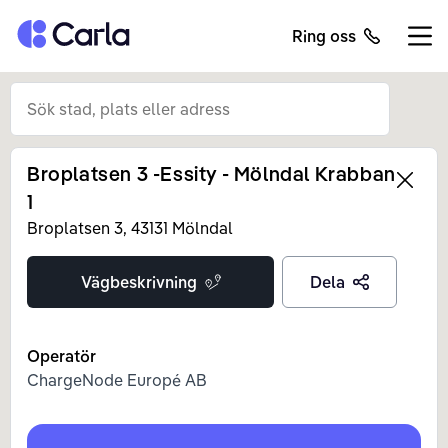
Tillbaka till startsidan
Ring oss
Öppn
Broplatsen 3 -Essity - Mölndal Krabban
Left
1
Broplatsen
3
,
43131
Mölndal
Vägbeskrivning
Dela
Operatör
ChargeNode Europé AB