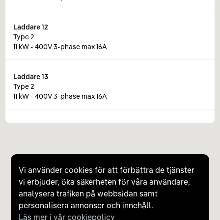
Laddare
12
Type 2
11 kW - 400V 3-phase max 16A
Laddare
13
Type 2
11 kW - 400V 3-phase max 16A
Laddare
14
Type 2
11 kW - 400V 3-phase max 16A
Vi använder cookies för att förbättra de tjänster
Laddare
15
vi erbjuder, öka säkerheten för våra användare,
Type 2
analysera trafiken på webbsidan samt
3,6 kW - 230V 1-phase max 16A
personalisera annonser och innehåll.
Läs mer i vår cookiepolicy