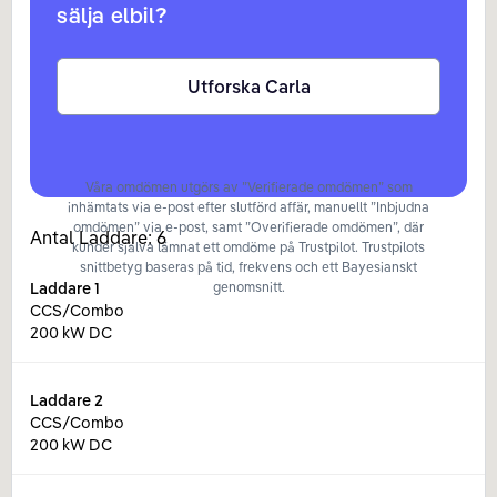
sälja elbil?
Utforska Carla
Våra omdömen utgörs av ”Verifierade omdömen” som
inhämtats via e-post efter slutförd affär, manuellt ”Inbjudna
omdömen” via e-post, samt ”Overifierade omdömen”, där
Antal Laddare:
6
kunder själva lämnat ett omdöme på Trustpilot. Trustpilots
snittbetyg baseras på tid, frekvens och ett Bayesianskt
Laddare
1
genomsnitt.
CCS/Combo
200 kW DC
Laddare
2
CCS/Combo
200 kW DC