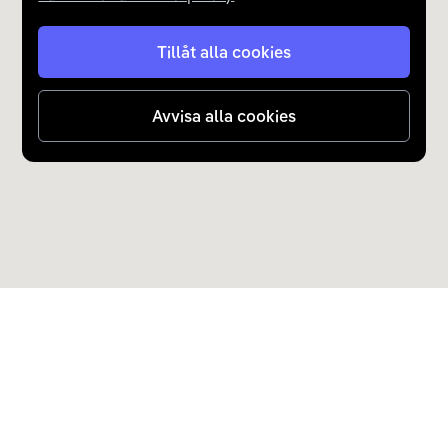
Tillåt alla cookies
Avvisa alla cookies
Upptäck Carla
Köp elbil och laddhybrid
Populära kategorier
Carla Partner Services
Sälj elbil