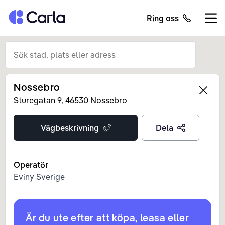
Tillbaka till startsidan
Ring oss
Öppn
Nossebro
Left
Sturegatan
9
,
46530
Nossebro
Vägbeskrivning
Dela
Operatör
Eviny Sverige
Är du ute efter att köpa, leasa eller