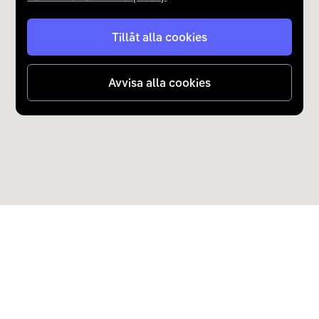
Tillåt alla cookies
Avvisa alla cookies
Upptäck Carla
Köp elbil och laddhybrid
Populära kategorier
Carla Partner Services
Sälj elbil