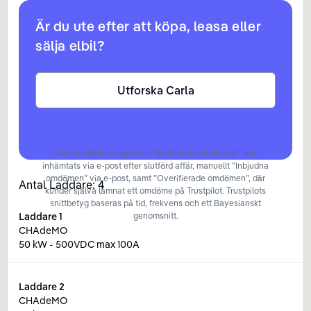
Är du ute efter att köpa, leasa eller
sälja elbil?
Utforska Carla
Våra omdömen utgörs av ”Verifierade omdömen” som
inhämtats via e-post efter slutförd affär, manuellt ”Inbjudna
omdömen” via e-post, samt ”Overifierade omdömen”, där
Antal Laddare:
4
kunder själva lämnat ett omdöme på Trustpilot. Trustpilots
snittbetyg baseras på tid, frekvens och ett Bayesianskt
Laddare
1
genomsnitt.
CHAdeMO
50 kW - 500VDC max 100A
Laddare
2
CHAdeMO