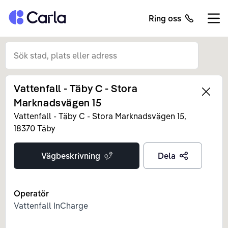
Tillbaka till startsidan
Ring oss
Öppn
Vattenfall - Täby C - Stora
Left
Marknadsvägen 15
Vattenfall - Täby C - Stora Marknadsvägen
15
,
18370
Täby
Vägbeskrivning
Dela
Operatör
Vattenfall InCharge