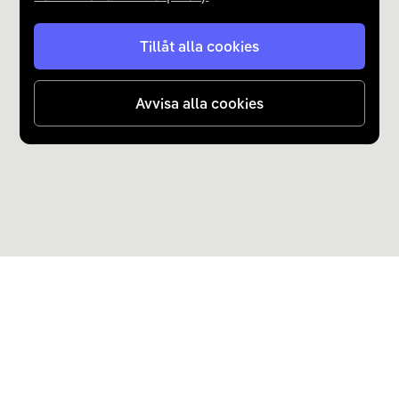
Tillåt alla cookies
Avvisa alla cookies
Upptäck Carla
Köp elbil och laddhybrid
Populära kategorier
Carla Partner Services
Sälj elbil