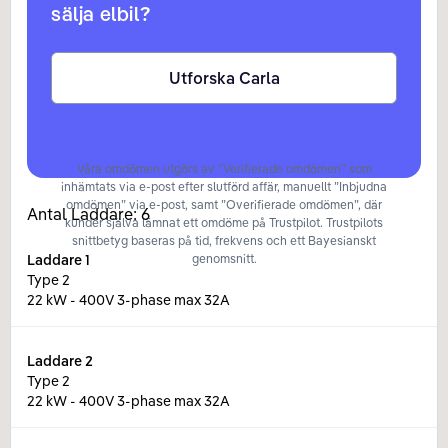
sälja elbil?
Utforska Carla
Våra omdömen utgörs av ”Verifierade omdömen” som
inhämtats via e-post efter slutförd affär, manuellt ”Inbjudna
omdömen” via e-post, samt ”Overifierade omdömen”, där
Antal Laddare:
6
kunder själva lämnat ett omdöme på Trustpilot. Trustpilots
snittbetyg baseras på tid, frekvens och ett Bayesianskt
Laddare
1
genomsnitt.
Type 2
22 kW - 400V 3-phase max 32A
Laddare
2
Type 2
22 kW - 400V 3-phase max 32A