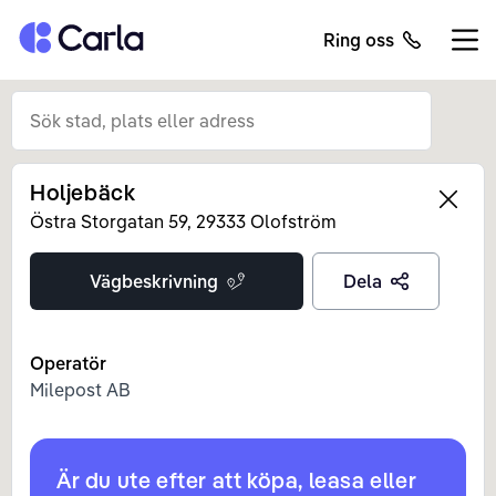
Tillbaka till startsidan
Ring oss
Öppn
Holjebäck
Left
Östra Storgatan
59
,
29333
Olofström
Vägbeskrivning
Dela
Operatör
Milepost AB
Är du ute efter att köpa, leasa eller