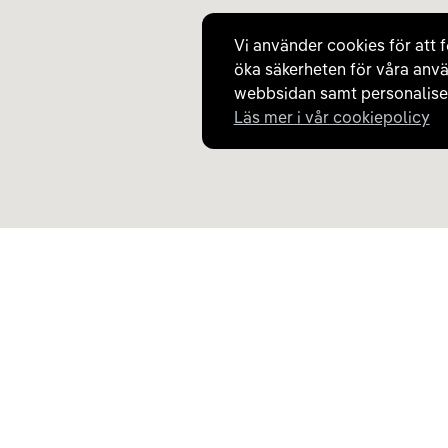
Vi använder cookies för att f
öka säkerheten för våra anvä
webbsidan samt personaliser
Läs mer i vår cookiepolicy
Upptäck Carla
Om Carla
Köp elbil och laddhybrid
Så fungerar Carla
Populära kategorier
Frågor och svar
Carla Partner Services
Om oss
Sälj elbil
Magasinet
Byt till elbil
Jobba på Carla
Laddkarta