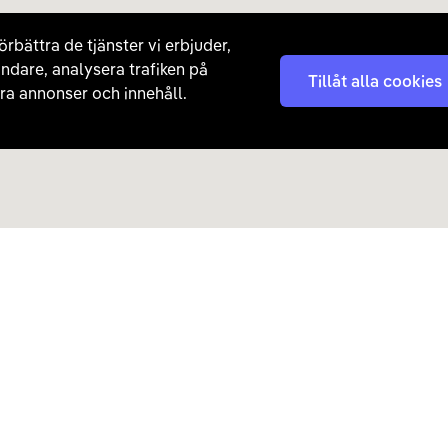
örbättra de tjänster vi erbjuder,
ndare, analysera trafiken på
Tillåt alla cookies
a annonser och innehåll.
Kontakta oss
Nyhetsbrev
08 - 792 01 01
Få nyheter, tips och erb
laddhybrider direkt till di
hej@carla.se
Chatta
E-postadress
Har du redan köpt bil och har
Läs mer om hur Carla ha
frågor? Kontakta vår
kundtjänst direkt.