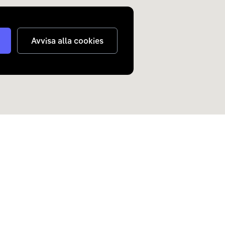
Avvisa alla cookies
judanden om elbilar och
n inkorg.
Skicka
nterar
dina personuppgifter