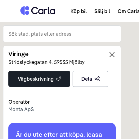
Tillbaka till startsidan
Köp bil
Sälj bil
Om Carl
Viringe
Left
Stridslyckegatan
4
,
59535
Mjölby
Vägbeskrivning
Dela
Operatör
Monta ApS
Är du ute efter att köpa, leasa