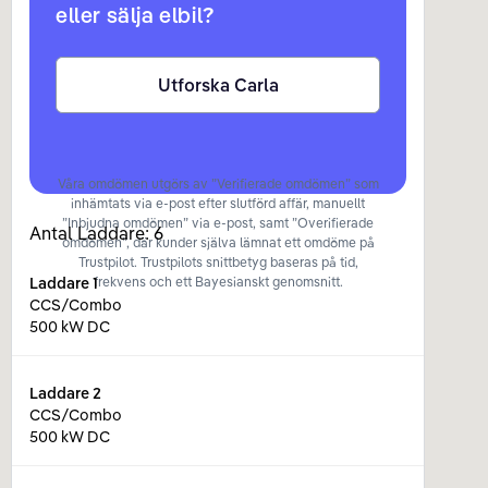
eller sälja elbil?
Utforska Carla
Våra omdömen utgörs av ”Verifierade omdömen” som
inhämtats via e-post efter slutförd affär, manuellt
”Inbjudna omdömen” via e-post, samt ”Overifierade
Antal Laddare:
6
omdömen”, där kunder själva lämnat ett omdöme på
Trustpilot. Trustpilots snittbetyg baseras på tid,
Laddare
1
frekvens och ett Bayesianskt genomsnitt.
CCS/Combo
500 kW DC
Laddare
2
CCS/Combo
500 kW DC