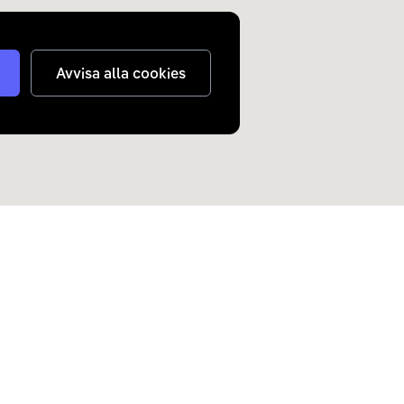
Avvisa alla cookies
judanden om elbilar och
n inkorg.
Skicka
nterar
dina personuppgifter