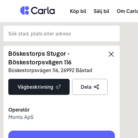
Tillbaka till startsidan
Köp bil
Sälj bil
Om Carl
Böskestorps Stugor -
Left
Böskestorpsvägen 116
Böskestorpsvägen
116
,
26992
Båstad
Vägbeskrivning
Dela
Operatör
Monta ApS