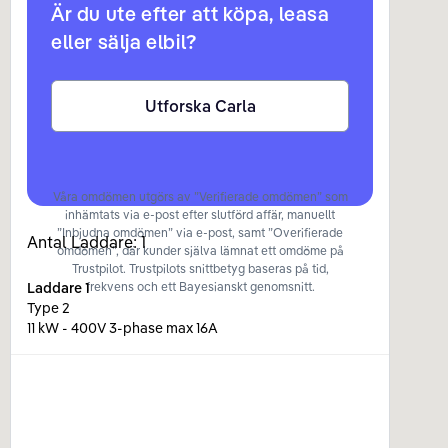
Är du ute efter att köpa, leasa
eller sälja elbil?
Utforska Carla
Våra omdömen utgörs av ”Verifierade omdömen” som
inhämtats via e-post efter slutförd affär, manuellt
”Inbjudna omdömen” via e-post, samt ”Overifierade
Antal Laddare:
1
omdömen”, där kunder själva lämnat ett omdöme på
Trustpilot. Trustpilots snittbetyg baseras på tid,
Laddare
1
frekvens och ett Bayesianskt genomsnitt.
Type 2
11 kW - 400V 3-phase max 16A