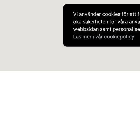
Vi använder cookies för att f
öka säkerheten för våra anvä
webbsidan samt personaliser
Läs mer i vår cookiepolicy
Upptäck Carla
Om Carla
Köp elbil och laddhybrid
Så fungerar Carla
Populära kategorier
Frågor och svar
Carla Partner Services
Om oss
Sälj elbil
Magasinet
Byt till elbil
Jobba på Carla
Laddkarta