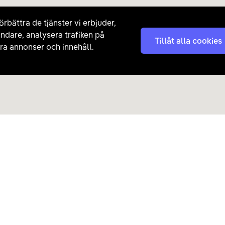
örbättra de tjänster vi erbjuder,
ndare, analysera trafiken på
Tillåt alla cookies
a annonser och innehåll.
Kontakta oss
Nyhetsbrev
08 - 792 01 01
Få nyheter, tips och erb
laddhybrider direkt till di
hej@carla.se
Chatta
E-postadress
Har du redan köpt bil och har
Läs mer om hur Carla ha
frågor? Kontakta vår
kundtjänst direkt.